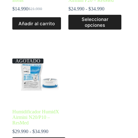
Breas
Airmini F20 – ResMed
$
14.990
$
24.990
-
$
34.990
$
21.990
Seleccionar
Añadir al carrito
opciones
AGOTADO
Humidificador HumidX
Airmini N20/P10 –
ResMed
$
29.990
-
$
34.990