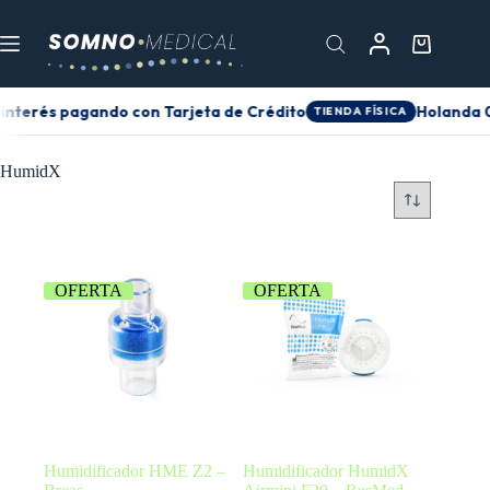
 interés pagando con Tarjeta de Crédito
Holanda 0
TIENDA FÍSICA
HumidX
OFERTA
OFERTA
Humidificador HME Z2 –
Humidificador HumidX