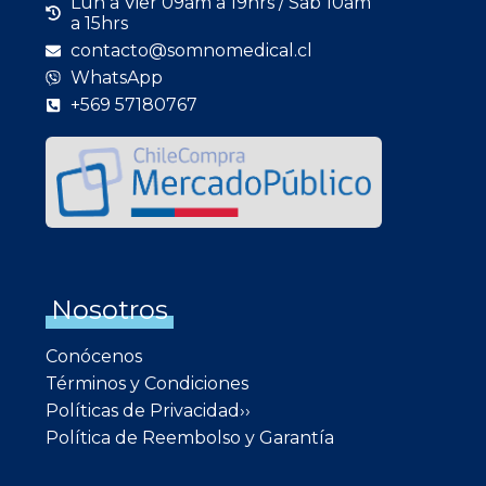
Lun a Vier 09am a 19hrs / Sab 10am
a 15hrs
contacto@somnomedical.cl
WhatsApp
+569 57180767
Nosotros
Conócenos
Términos y Condiciones
Políticas de Privacidad››
Política de Reembolso y Garantía