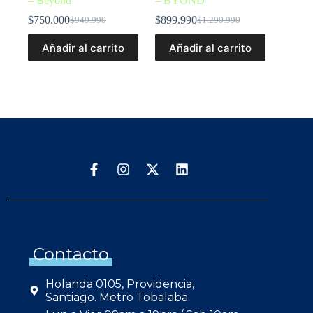
– Beyond
– BYOND
$
750.000
$
899.990
$
949.990
$
1.290.990
Añadir al carrito
Añadir al carrito
Contacto
Holanda 0105, Providencia,
Santiago. Metro Tobalaba