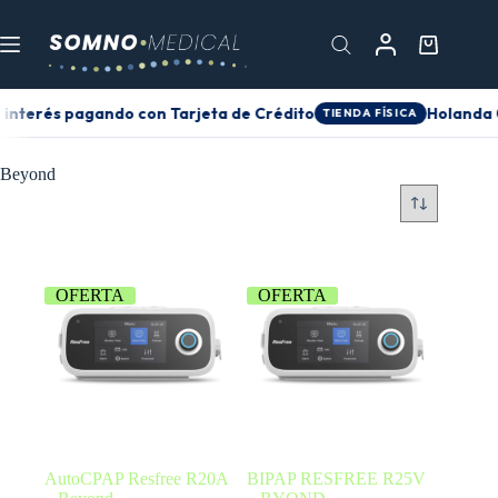
n interés pagando con Tarjeta de Crédito
Holanda 0
TIENDA FÍSICA
Beyond
OFERTA
OFERTA
AutoCPAP Resfree R20A
BIPAP RESFREE R25V