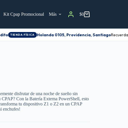
Kit Cpap Promocional
Más
$
0
ito
Holanda 0105, Providencia, Santiago
Recuerda a
TIENDA FÍSICA
lemente disfrutar de una noche de sueño sin
 tu CPAP? Con la Batería Externa PowerShell, esto
 transforma tu dispositivo Z1 o Z2 en un CPAP
ni enchufes!