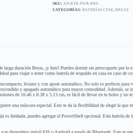
SKU:
XN-BTR-PWR-BRS
CATEGORÍAS:
BATERÍAS CPAP
,
BREAS
 larga duración Breas, ¡y listo! Puedes dormir sin preocuparte por la e
eal para viajar o tener como batería de respaldo en casa en caso de cor
acompacto, liviano y con ajuste automático. No solo es perfecto para vi
e encendido y apagado automático para mayor comodidad. Además, se inc
ones de 16.46 x 8.38 x 5.13 cm, es fácil de llevar en tu bolso y no te
iere una máscara especial. Esto te da la flexibilidad de elegir la que m
ergía es limitada, puedes agregar el PowerShell opcional. Esta batería de
 a tu dispositivo móvil iOS o Android a través de Bluetooth. Esto te per