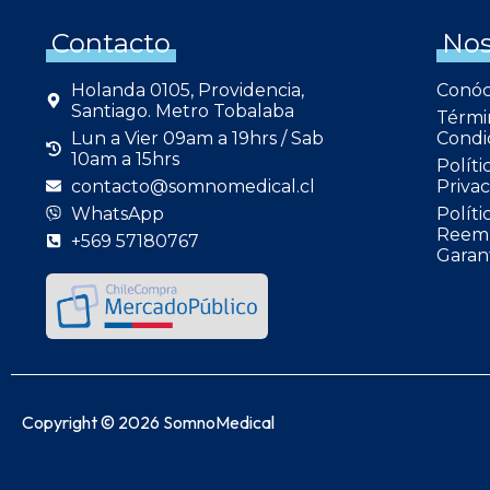
Contacto
Nos
Holanda 0105, Providencia,
Conó
Santiago. Metro Tobalaba
Térmi
Lun a Vier 09am a 19hrs / Sab
Condi
10am a 15hrs
Políti
contacto@somnomedical.cl
Privac
WhatsApp
Políti
Reemb
+569 57180767
Garan
Copyright © 2026 SomnoMedical