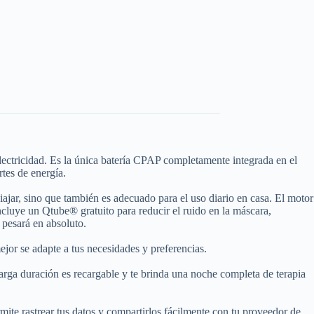
lectricidad. Es la única batería CPAP completamente integrada en el
tes de energía.
ajar, sino que también es adecuado para el uso diario en casa. El motor
luye un Qtube® gratuito para reducir el ruido en la máscara,
 pesará en absoluto.
ejor se adapte a tus necesidades y preferencias.
 larga duración es recargable y te brinda una noche completa de terapia
mite rastrear tus datos y compartirlos fácilmente con tu proveedor de