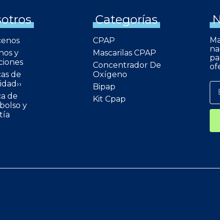
otros
Categorías
N
Ma
cenos
CPAP
na
nos y
Mascarilas CPAP
pa
ciones
Concentrador De
of
cas de
Oxígeno
idad››
Bipap
ca de
Kit Cpap
olso y
tía