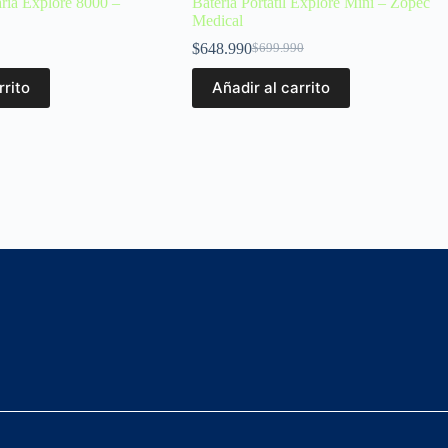
aria Explore 8000 –
Batería Portátil Explore Mini – Zopec
Medical
$
648.990
$
699.990
rrito
Añadir al carrito