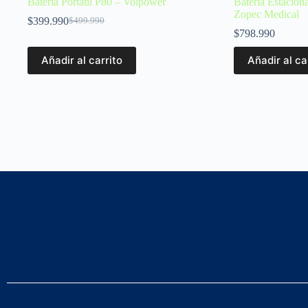
Batería Portátil P80 – Volpower
Batería Estacion
Zopec Medical
$
399.990
$
499.990
$
798.990
Añadir al carrito
Añadir al ca