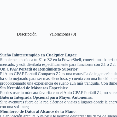
Descripción
Valoraciones (0)
Sueño Ininterrumpido en Cualquier Lugar
:
Simplemente coloca tu Z1 o Z2 en la PowerShell, conecta una batería de
mercado, y está diseñada específicamente para funcionar con Z1 o Z2. Id
Un CPAP Portátil de Rendimiento Superior
:
El Auto CPAP Portátil Compacto Z2 es una maravilla de ingeniería: ultr
ha sido mejorado para ser más silencioso, y cuenta con una función d
proporcionando una experiencia de sueño aún más tranquila. Con dimensi
Sin Necesidad de Máscaras Especiales
:
Puedes usar tu máscara favorita con el Auto CPAP Portátil Z2, no se requ
Batería Integrada Opcional para Mayor Autonomía
:
Si te aventuras fuera de la red eléctrica o viajas a lugares donde la en
con una sola carga.
Monitoreo de Datos al Alcance de tu Mano
:
La aplicación gratuita Nitelog® te permite descargar tus datos de sueño