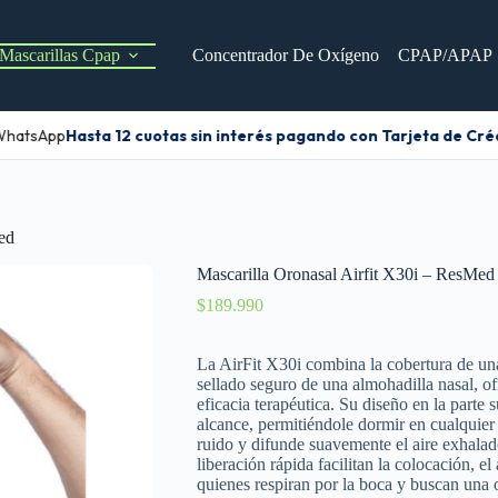
Mascarillas Cpap
Concentrador De Oxígeno
CPAP/APAP
WhatsApp
Hasta 12 cuotas sin interés pagando con Tarjeta de Créd
ed
Mascarilla Oronasal Airfit X30i – ResMed
$
189.990
La AirFit X30i combina la cobertura de una 
sellado seguro de una almohadilla nasal, 
eficacia terapéutica. Su diseño en la parte 
alcance, permitiéndole dormir en cualquie
ruido y difunde suavemente el aire exhalad
liberación rápida facilitan la colocación, el
quienes respiran por la boca y buscan una 