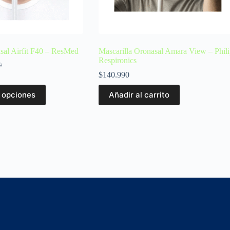
sal Airfit F40 – ResMed
Mascarilla Oronasal Amara View – Phili
Respironics
0
$
140.990
 opciones
Añadir al carrito