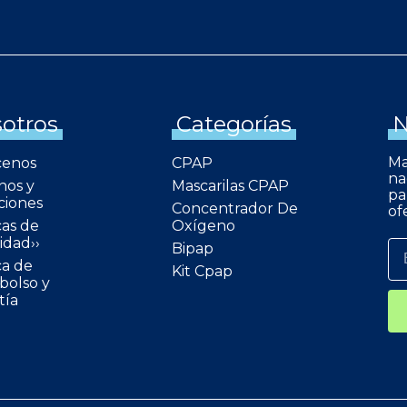
otros
Categorías
N
Ma
cenos
CPAP
na
nos y
Mascarilas CPAP
pa
ciones
Concentrador De
of
cas de
Oxígeno
idad››
Bipap
ca de
Kit Cpap
olso y
tía