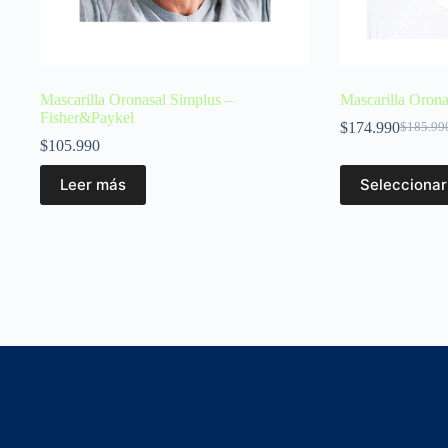
Mascarilla Oronasal Simplus –
Mascarilla Orona
Fisher&Paykel
$
174.990
$
185.99
$
105.990
Leer más
Seleccionar