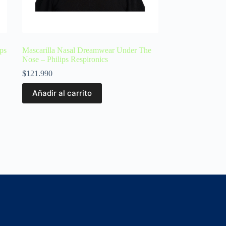
ps
Mascarilla Nasal Dreamwear Under The
Nose – Philips Respironics
$
121.990
Añadir al carrito