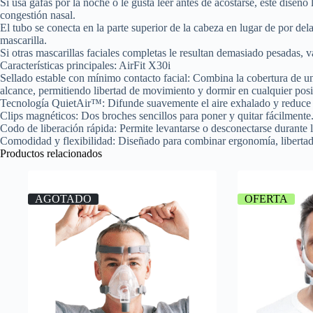
Si usa gafas por la noche o le gusta leer antes de acostarse, este diseñ
congestión nasal.
El tubo se conecta en la parte superior de la cabeza en lugar de por del
mascarilla.
Si otras mascarillas faciales completas le resultan demasiado pesadas, va
Características principales: AirFit X30i
Sellado estable con mínimo contacto facial: Combina la cobertura de una
alcance, permitiendo libertad de movimiento y dormir en cualquier posi
Tecnología QuietAir™: Difunde suavemente el aire exhalado y reduce e
Clips magnéticos: Dos broches sencillos para poner y quitar fácilmente
Codo de liberación rápida: Permite levantarse o desconectarse durante la
Comodidad y flexibilidad: Diseñado para combinar ergonomía, libertad 
Productos relacionados
AGOTADO
OFERTA