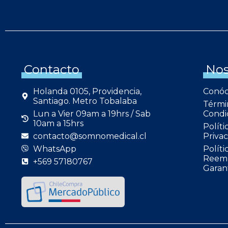
Contacto
Nos
Holanda 0105, Providencia,
Conó
Santiago. Metro Tobalaba
Térmi
Lun a Vier 09am a 19hrs / Sab
Condi
10am a 15hrs
Políti
contacto@somnomedical.cl
Privac
WhatsApp
Políti
Reemb
+569 57180767
Garan