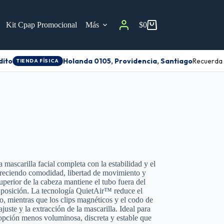
Kit Cpap Promocional
Más
$
0
ito
Holanda 0105, Providencia, Santiago
Recuerda a
TIENDA FÍSICA
mascarilla facial completa con la estabilidad y el
ofreciendo comodidad, libertad de movimiento y
superior de la cabeza mantiene el tubo fuera del
r posición. La tecnología QuietAir™ reduce el
o, mientras que los clips magnéticos y el codo de
 ajuste y la extracción de la mascarilla. Ideal para
opción menos voluminosa, discreta y estable que