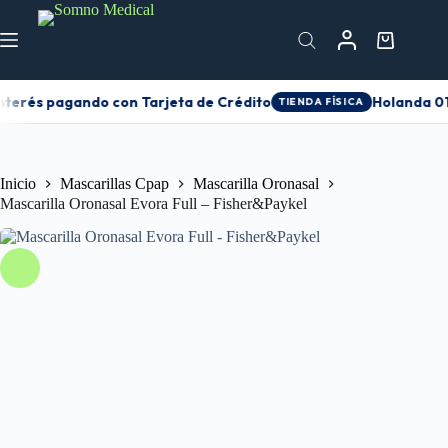
nterés pagando con Tarjeta de Crédito
Holanda 010
TIENDA FÍSICA
Inicio
Mascarillas Cpap
Mascarilla Oronasal
Mascarilla Oronasal Evora Full – Fisher&Paykel