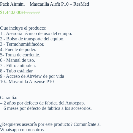
Pack Airmini + Mascarilla Airfit P10 – ResMed
$
1.440.000
$
1.602.990
Que incluye el producto:
1.- Asesoría técnico de uso del equipo.
2.- Bolso de transporte del equipo.
3.- Termohumidifacdor.
4- Fuente de poder.
5- Toma de corriente.
6.- Manual de uso.
7.- Filtro antipolen.
8.- Tubo estándar
9.- Acceso de Airview de por vida
10.- Mascarilla Airsense P10
Garantía:
– 2 años por defecto de fabrica del Autocpap.
– 6 meses por defecto de fabrica a los accesorios.
¿Requieres asesoría por este producto? Comunícate al
Whatsapp con nosotros