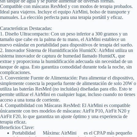
sin tanque de agua y se puede alimentar de diversas formas.
Compatible con máscaras ResMed y con modos de terapia probados.
Ideal para viajeros. Incluye el equipo AirMini, bolso de transporte y
manuales. La elección perfecta para una terapia portátil y eficaz.
Características Destacadas
:
1.
Diseño Ultracompacto
: Con un peso inferior a 300 gramos y un
tamaño que cabe en la palma de tu mano, el AirMini establece un
nuevo estándar en portabilidad para dispositivos de terapia del sueño.
2.
Innovador Sistema de Humidificación HumidX
: AirMini utiliza un
sistema innovador de captura de humedad llamado HumidX, que
extrae y proporciona la humidificación adecuada sin necesidad de un
tanque de agua. Esto garantiza comodidad durante toda la noche, sin
complicaciones.
3.
Conveniente Fuente de Alimentación
: Para alimentar el dispositivo,
simplemente conecta la pequeña fuente de alimentación de solo 20W o
utiliza las baterías ResMed (no incluidas) diseñadas para ello. Esto te
permite utilizar el AirMini en cualquier lugar, incluso cuando no tienes
acceso a una toma de corriente.
4.
Compatibilidad con Máscaras ResMed
: El AirMini es compatible
únicamente con tres modelos de máscaras: AirFit P10, AirFit N20 y
AirFit F20, lo que garantiza un ajuste óptimo y una experiencia de
terapia eficaz.
Beneficios Clave
:
Portabilidad Máxima
: AirMini es el CPAP más pequeño