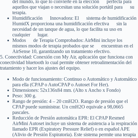
del mundo, lo que lo convierte en la elección perfecta para
aquellos que viajan o necesitan una solución portátil para su
terapia.
Humidificación Innovadora
: El sistema de humidificación
HumidX proporciona una humidificación efectiva sin la
necesidad de un tanque de agua, lo que facilita su uso en
cualquier lugar.
Modos de Terapia Comprobados
: AirMini incluye los
mismos modos de terapia probados que se encuentran en el
AirSense 10, garantizando un tratamiento efectivo.
5.
Conectividad:
Conexión con My Air, aplicación que funciona con
conectividad bluetooth lo cual permite obtener retroalimentación del
tratamiento y hacer los ajustes del equipo.
Modo de funcionamiento: Continuo o Automático y Automático
para ella (CPAP o AutoCPAP o Autoset For Her).
Dimensiones: 52x136x84 mm. (Alto x Ancho x Fondo)
Peso: 300 g.
Rango de presión: 4 – 20 cmH2O. Rango de presión que el
CPAP puede suministrar. Un cmH2O equivale a 98,0665
pascales.
Reducción de Presión automática EPR: El CPAP Resmed
AirMini Autoset incluye un sistema de asistencia a la respiración
llamado EPR (Expiratory Pressure Relief) o en español APE
(Alivio de Presión Espiratoria). Este sistema permite una terapia