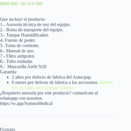
$
899.990
-
$
1.019.990
Que incluye el producto:
1.- Asesoría técnica de uso del equipo.
2.- Bolso de transporte del equipo.
3.- Tanque Humidificador.
4- Fuente de poder.
5- Toma de corriente.
6.- Manual de uso.
7.- Filtro antipolen.
8.- Tubo estándar.
9.-
Mascarilla Airfit N20
Garantía:
2 años por defecto de fabrica del Autocpap.
6 meses por defecto de fabrica a los accesorios.
Puedes
ver un video del Airsense Autoset
¿Requieres asesoría por este producto? comunícate al
whatsapp con nosotros
https://w.app/SomnoMedical
Formato