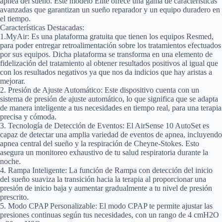
apnea del sueño. Este modelo Elite ofrece una gama de características
avanzadas que garantizan un sueño reparador y un equipo duradero en
el tiempo.
Características Destacadas:
1.MyAir:
Es una plataforma gratuita que tienen los equipos Resmed,
para poder entregar retroalimentación sobre los tratamientos efectuados
por sus equipos. Dicha plataforma se transforma en una elemento de
fidelización del tratamiento al obtener resultados positivos al igual que
con los resultados negativos ya que nos da indicios que hay aristas a
mejorar.
2. Presión de Ajuste Automático:
Este dispositivo cuenta con un
sistema de presión de ajuste automático, lo que significa que se adapta
de manera inteligente a tus necesidades en tiempo real, para una terapia
precisa y cómoda.
3. Tecnología de Detección de Eventos:
El AirSense 10 AutoSet es
capaz de detectar una amplia variedad de eventos de apnea, incluyendo
apnea central del sueño y la respiración de Cheyne-Stokes. Esto
asegura un monitoreo exhaustivo de tu salud respiratoria durante la
noche.
4. Rampa Inteligente:
La función de Rampa con detección del inicio
del sueño suaviza la transición hacia la terapia al proporcionar una
presión de inicio baja y aumentar gradualmente a tu nivel de presión
prescrito.
5. Modo CPAP Personalizable:
El modo CPAP te permite ajustar las
presiones continuas según tus necesidades, con un rango de 4 cmH2O