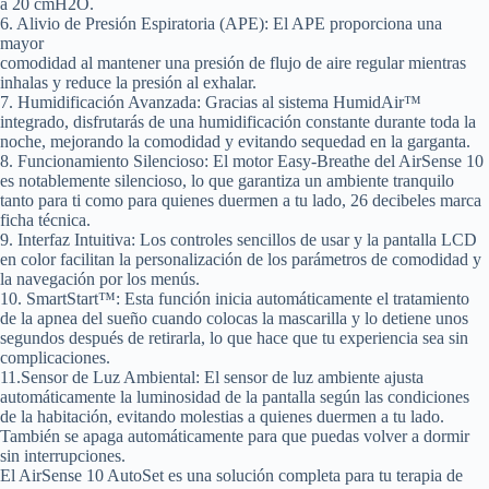
a 20 cmH2O.
6. Alivio de Presión Espiratoria (APE)
: El APE proporciona una
mayor
comodidad al mantener una presión de flujo de aire regular mientras
inhalas y reduce la presión al exhalar.
7. Humidificación Avanzada:
Gracias al sistema HumidAir™
integrado, disfrutarás de una humidificación constante durante toda la
noche, mejorando la comodidad y evitando sequedad en la garganta.
8. Funcionamiento Silencioso
: El motor Easy-Breathe del AirSense 10
es notablemente silencioso, lo que garantiza un ambiente tranquilo
tanto para ti como para quienes duermen a tu lado, 26 decibeles marca
ficha técnica.
9. Interfaz Intuitiva:
Los controles sencillos de usar y la pantalla LCD
en color facilitan la personalización de los parámetros de comodidad y
la navegación por los menús.
10. SmartStart™:
Esta función inicia automáticamente el tratamiento
de la apnea del sueño cuando colocas la mascarilla y lo detiene unos
segundos después de retirarla, lo que hace que tu experiencia sea sin
complicaciones.
11.Sensor de Luz Ambiental:
El sensor de luz ambiente ajusta
automáticamente la luminosidad de la pantalla según las condiciones
de la habitación, evitando molestias a quienes duermen a tu lado.
También se apaga automáticamente para que puedas volver a dormir
sin interrupciones.
El AirSense 10 AutoSet es una solución completa para tu terapia de