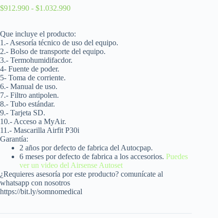
$
912.990
-
$
1.032.990
Que incluye el producto:
1.- Asesoría técnico de uso del equipo.
2.- Bolso de transporte del equipo.
3.- Termohumidifacdor.
4- Fuente de poder.
5- Toma de corriente.
6.- Manual de uso.
7.- Filtro antipolen.
8.- Tubo estándar.
9.- Tarjeta SD.
10.- Acceso a MyAir.
11.- Mascarilla Airfit P30i
Garantía:
2 años por defecto de fabrica del Autocpap.
6 meses por defecto de fabrica a los accesorios.
Puedes
ver un video del Airsense Autoset
¿Requieres asesoría por este producto? comunícate al
whatsapp con nosotros
https://bit.ly/somnomedical