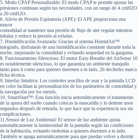
5. Modo CPAP Personalizable:
El modo CPAP te permite ajustar las
presiones continuas según tus necesidades, con un rango de 4 cmH2O
a 20 cmH2O.
6. Alivio de Presión Espiratoria (APE)
: El APE proporciona una
mayor
comodidad al mantener una presión de flujo de aire regular mientras
inhalas y reduce la presión al exhalar.
7. Humidificación Avanzada:
Gracias al sistema HumidAir™
integrado, disfrutarás de una humidificación constante durante toda la
noche, mejorando la comodidad y evitando sequedad en la garganta.
8. Funcionamiento Silencioso
: El motor Easy-Breathe del AirSense 10
es notablemente silencioso, lo que garantiza un ambiente tranquilo
tanto para ti como para quienes duermen a tu lado, 26 decibeles marca
ficha técnica.
9. Interfaz Intuitiva:
Los controles sencillos de usar y la pantalla LCD
en color facilitan la personalización de los parámetros de comodidad y
la navegación por los menús.
10. SmartStart™:
Esta función inicia automáticamente el tratamiento
de la apnea del sueño cuando colocas la mascarilla y lo detiene unos
segundos después de retirarla, lo que hace que tu experiencia sea sin
complicaciones.
11.Sensor de Luz Ambiental:
El sensor de luz ambiente ajusta
automáticamente la luminosidad de la pantalla según las condiciones
de la habitación, evitando molestias a quienes duermen a tu lado.
También se apaga automáticamente para que puedas volver a dormir