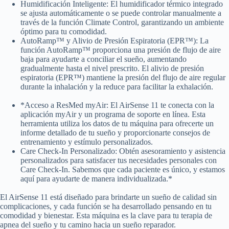
Humidificación Inteligente: El humidificador térmico integrado
se ajusta automáticamente o se puede controlar manualmente a
través de la función Climate Control, garantizando un ambiente
óptimo para tu comodidad.
AutoRamp™ y Alivio de Presión Espiratoria (EPR™): La
función AutoRamp™ proporciona una presión de flujo de aire
baja para ayudarte a conciliar el sueño, aumentando
gradualmente hasta el nivel prescrito. El alivio de presión
espiratoria (EPR™) mantiene la presión del flujo de aire regular
durante la inhalación y la reduce para facilitar la exhalación.
*Acceso a ResMed myAir: El AirSense 11 te conecta con la
aplicación myAir y un programa de soporte en línea. Esta
herramienta utiliza los datos de tu máquina para ofrecerte un
informe detallado de tu sueño y proporcionarte consejos de
entrenamiento y estímulo personalizados.
Care Check-In Personalizado: Obtén asesoramiento y asistencia
personalizados para satisfacer tus necesidades personales con
Care Check-In. Sabemos que cada paciente es único, y estamos
aquí para ayudarte de manera individualizada.*
El AirSense 11 está diseñado para brindarte un sueño de calidad sin
complicaciones, y cada función se ha desarrollado pensando en tu
comodidad y bienestar. Esta máquina es la clave para tu terapia de
apnea del sueño y tu camino hacia un sueño reparador.