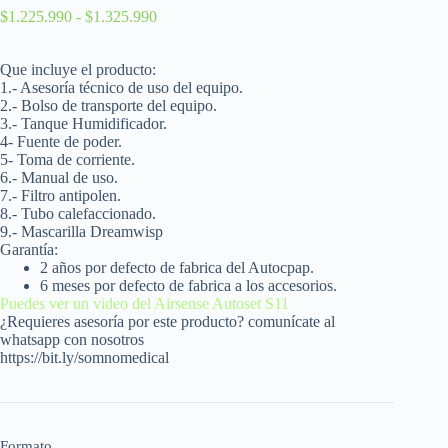
$
1.225.990
-
$
1.325.990
Que incluye el producto:
1.- Asesoría técnico de uso del equipo.
2.- Bolso de transporte del equipo.
3.- Tanque H
umidificador.
4- Fuente de poder.
5- Toma de corriente.
6.- Manual de uso.
7.- Filtro antipolen.
8.- Tubo calefaccionado.
9.-
Mascarilla Dreamwisp
Garantía:
2 años por defecto de fabrica del Autocpap.
6 meses por defecto de fabrica a los accesorios.
Puedes ver un video del Airsense Autoset S11
¿Requieres asesoría por este producto? comunícate al
whatsapp con nosotros
https://bit.ly/somnomedical
Formato