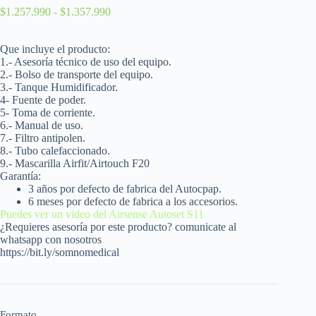
$
1.257.990
-
$
1.357.990
Que incluye el producto:
1.- Asesoría técnico de uso del equipo.
2.- Bolso de transporte del equipo.
3.- Tanque H
umidificador.
4- Fuente de poder.
5- Toma de corriente.
6.- Manual de uso.
7.- Filtro antipolen.
8.- Tubo calefaccionado.
9.-
Mascarilla Airfit/Airtouch F20
Garantía:
3 años por defecto de fabrica del Autocpap.
6 meses por defecto de fabrica a los accesorios.
Puedes ver un video del Airsense Autoset S11
¿Requieres asesoría por este producto? comunicate al
whatsapp con nosotros
https://bit.ly/somnomedical
Formato