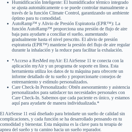
Humidificación Inteligente: El humidificador térmico integrado
se ajusta automáticamente o se puede controlar manualmente a
través de la función Climate Control, garantizando un ambiente
óptimo para tu comodidad.
AutoRamp™ y Alivio de Presión Espiratoria (EPR™): La
función AutoRamp™ proporciona una presión de flujo de aire
baja para ayudarte a conciliar el sueño, aumentando
gradualmente hasta el nivel prescrito. El alivio de presión
espiratoria (EPR™) mantiene la presión del flujo de aire regular
durante la inhalación y la reduce para facilitar la exhalación.
*Acceso a ResMed myAir: El AirSense 11 te conecta con la
aplicación myAir y un programa de soporte en línea. Esta
herramienta utiliza los datos de tu máquina para ofrecerte un
informe detallado de tu sueño y proporcionarte consejos de
entrenamiento y estímulo personalizados.
Care Check-In Personalizado: Obtén asesoramiento y asistencia
personalizados para satisfacer tus necesidades personales con
Care Check-In. Sabemos que cada paciente es único, y estamos
aquí para ayudarte de manera individualizada.*
El AirSense 11 está diseñado para brindarte un sueño de calidad sin
complicaciones, y cada función se ha desarrollado pensando en tu
comodidad y bienestar. Esta máquina es la clave para tu terapia de
apnea del sueño y tu camino hacia un sueño reparador.