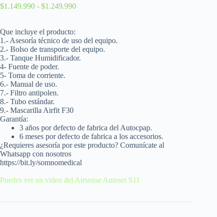
$
1.149.990
-
$
1.249.990
Que incluye el producto:
1.- Asesoría técnico de uso del equipo.
2.- Bolso de transporte del equipo.
3.- Tanque H
umidificador.
4- Fuente de poder.
5- Toma de corriente.
6.- Manual de uso.
7.- Filtro antipolen.
8.- Tubo estándar.
9.-
Mascarilla Airfit F30
Garantía:
3 años por defecto de fabrica del Autocpap.
6 meses por defecto de fabrica a los accesorios.
¿Requieres asesoría por este producto? Comunícate al
Whatsapp con nosotros
https://bit.ly/somnomedical
Puedes ver un video del Airsense Autoset S11