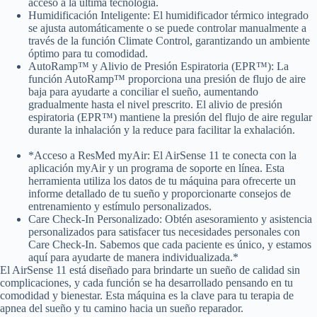
acceso a la última tecnología.
Humidificación Inteligente: El humidificador térmico integrado
se ajusta automáticamente o se puede controlar manualmente a
través de la función Climate Control, garantizando un ambiente
óptimo para tu comodidad.
AutoRamp™ y Alivio de Presión Espiratoria (EPR™): La
función AutoRamp™ proporciona una presión de flujo de aire
baja para ayudarte a conciliar el sueño, aumentando
gradualmente hasta el nivel prescrito. El alivio de presión
espiratoria (EPR™) mantiene la presión del flujo de aire regular
durante la inhalación y la reduce para facilitar la exhalación.
*Acceso a ResMed myAir: El AirSense 11 te conecta con la
aplicación myAir y un programa de soporte en línea. Esta
herramienta utiliza los datos de tu máquina para ofrecerte un
informe detallado de tu sueño y proporcionarte consejos de
entrenamiento y estímulo personalizados.
Care Check-In Personalizado: Obtén asesoramiento y asistencia
personalizados para satisfacer tus necesidades personales con
Care Check-In. Sabemos que cada paciente es único, y estamos
aquí para ayudarte de manera individualizada.*
El AirSense 11 está diseñado para brindarte un sueño de calidad sin
complicaciones, y cada función se ha desarrollado pensando en tu
comodidad y bienestar. Esta máquina es la clave para tu terapia de
apnea del sueño y tu camino hacia un sueño reparador.