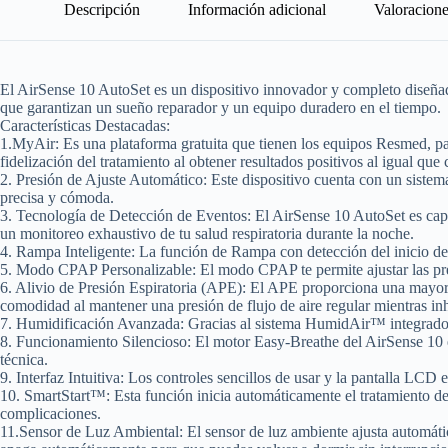
Descripción
Información adicional
Valoracione
El AirSense 10 AutoSet es un dispositivo innovador y completo diseñad
que garantizan un sueño reparador y un equipo duradero en el tiempo.
Características Destacadas:
1.MyAir:
Es una plataforma gratuita que tienen los equipos Resmed, pa
fidelización del tratamiento al obtener resultados positivos al igual que
2. Presión de Ajuste Automático:
Este dispositivo cuenta con un sistema
precisa y cómoda.
3. Tecnología de Detección de Eventos:
El AirSense 10 AutoSet es cap
un monitoreo exhaustivo de tu salud respiratoria durante la noche.
4. Rampa Inteligente:
La función de Rampa con detección del inicio del s
5. Modo CPAP Personalizable:
El modo CPAP te permite ajustar las p
6. Alivio de Presión Espiratoria (APE)
: El APE proporciona una mayo
comodidad al mantener una presión de flujo de aire regular mientras inh
7. Humidificación Avanzada:
Gracias al sistema HumidAir™ integrado, 
8. Funcionamiento Silencioso
: El motor Easy-Breathe del AirSense 10 e
técnica.
9. Interfaz Intuitiva:
Los controles sencillos de usar y la pantalla LCD e
10. SmartStart™:
Esta función inicia automáticamente el tratamiento de
complicaciones.
11.Sensor de Luz Ambiental:
El sensor de luz ambiente ajusta automáti