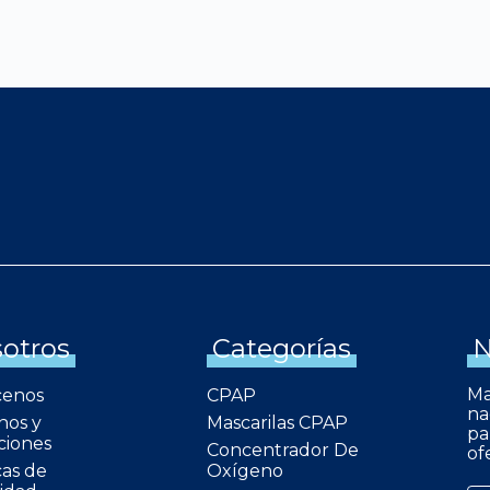
otros
Categorías
N
Ma
cenos
CPAP
na
nos y
Mascarilas CPAP
pa
ciones
Concentrador De
of
cas de
Oxígeno