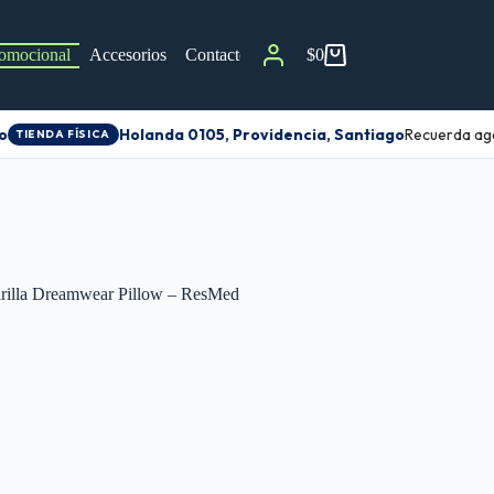
omocional
Accesorios
Contacto
$
0
Holanda 0105, Providencia, Santiago
Recuerda agen
TIENDA FÍSICA
arilla Dreamwear Pillow – ResMed