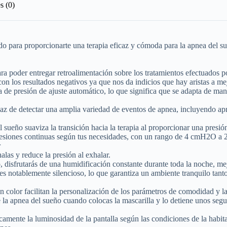
s (0)
o para proporcionarte una terapia eficaz y cómoda para la apnea del su
ra poder entregar retroalimentación sobre los tratamientos efectuados 
 con los resultados negativos ya que nos da indicios que hay aristas a me
 de presión de ajuste automático, lo que significa que se adapta de mane
az de detectar una amplia variedad de eventos de apnea, incluyendo apn
ueño suaviza la transición hacia la terapia al proporcionar una presión
resiones continuas según tus necesidades, con un rango de 4 cmH2O 
r
alas y reduce la presión al exhalar.
disfrutarás de una humidificación constante durante toda la noche, me
s notablemente silencioso, lo que garantiza un ambiente tranquilo tant
n color facilitan la personalización de los parámetros de comodidad y 
 la apnea del sueño cuando colocas la mascarilla y lo detiene unos segun
camente la luminosidad de la pantalla según las condiciones de la habit