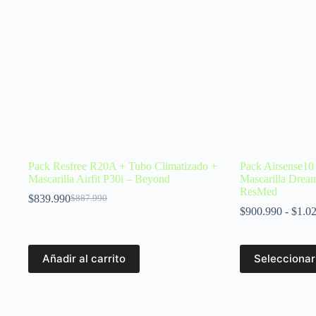
Pack Resfree R20A + Tubo Climatizado +
Pack Airsense10
Mascarilla Airfit P30i – Beyond
Mascarilla Drea
ResMed
$
839.990
$
887.990
$
900.990
-
$
1.0
Añadir al carrito
Seleccionar