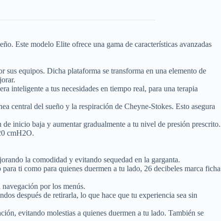
eño. Este modelo Elite ofrece una gama de características avanzadas
por sus equipos. Dicha plataforma se transforma en una elemento de
jorar.
ra inteligente a tus necesidades en tiempo real, para una terapia
ea central del sueño y la respiración de Cheyne-Stokes. Esto asegura
 de inicio baja y aumentar gradualmente a tu nivel de presión prescrito.
a 20 cmH2O.
jorando la comodidad y evitando sequedad en la garganta.
o para ti como para quienes duermen a tu lado, 26 decibeles marca ficha
la navegación por los menús.
dos después de retirarla, lo que hace que tu experiencia sea sin
ación, evitando molestias a quienes duermen a tu lado. También se