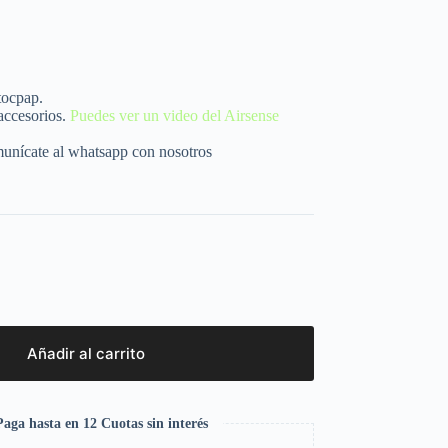
tocpap.
 accesorios.
Puedes ver un video del Airsense
munícate al whatsapp con nosotros
Añadir al carrito
aga hasta en 12 Cuotas sin interés