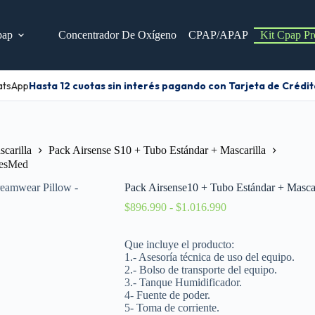
pap
Concentrador De Oxígeno
CPAP/APAP
Kit Cpap Pr
tsApp
Hasta 12 cuotas sin interés pagando con Tarjeta de Crédito
carilla
Pack Airsense S10 + Tubo Estándar + Mascarilla
ResMed
Pack Airsense10 + Tubo Estándar + Masc
$
896.990
-
$
1.016.990
Que incluye el producto:
1.- Asesoría técnica de uso del equipo.
2.- Bolso de transporte del equipo.
3.- Tanque Humidificador.
4- Fuente de poder.
5- Toma de corriente.