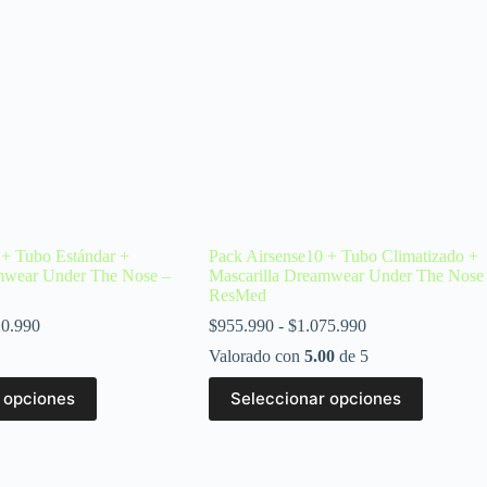
 + Tubo Estándar +
Pack Airsense10 + Tubo Climatizado +
mwear Under The Nose –
Mascarilla Dreamwear Under The Nose
ResMed
20.990
$
955.990
-
$
1.075.990
Valorado con
5.00
de 5
 opciones
Seleccionar opciones