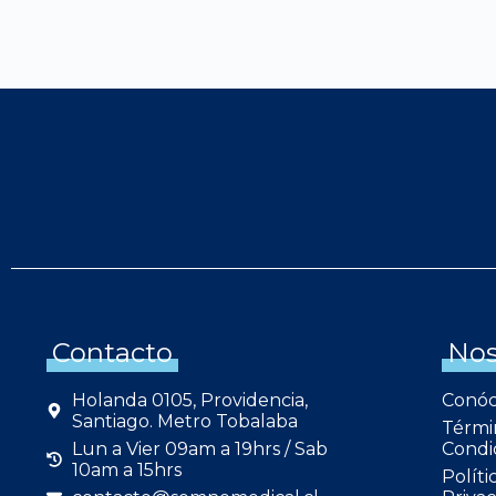
Contacto
Nos
Holanda 0105, Providencia,
Conó
Santiago. Metro Tobalaba
Térmi
Lun a Vier 09am a 19hrs / Sab
Condi
10am a 15hrs
Políti