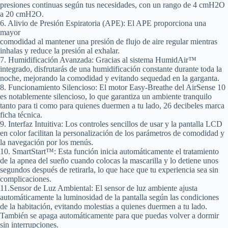
presiones continuas según tus necesidades, con un rango de 4 cmH2O
a 20 cmH2O.
6. Alivio de Presión Espiratoria (APE)
: El APE proporciona una
mayor
comodidad al mantener una presión de flujo de aire regular mientras
inhalas y reduce la presión al exhalar.
7. Humidificación Avanzada:
Gracias al sistema HumidAir™
integrado, disfrutarás de una humidificación constante durante toda la
noche, mejorando la comodidad y evitando sequedad en la garganta.
8. Funcionamiento Silencioso
: El motor Easy-Breathe del AirSense 10
es notablemente silencioso, lo que garantiza un ambiente tranquilo
tanto para ti como para quienes duermen a tu lado, 26 decibeles marca
ficha técnica.
9. Interfaz Intuitiva:
Los controles sencillos de usar y la pantalla LCD
en color facilitan la personalización de los parámetros de comodidad y
la navegación por los menús.
10. SmartStart™:
Esta función inicia automáticamente el tratamiento
de la apnea del sueño cuando colocas la mascarilla y lo detiene unos
segundos después de retirarla, lo que hace que tu experiencia sea sin
complicaciones.
11.Sensor de Luz Ambiental:
El sensor de luz ambiente ajusta
automáticamente la luminosidad de la pantalla según las condiciones
de la habitación, evitando molestias a quienes duermen a tu lado.
También se apaga automáticamente para que puedas volver a dormir
sin interrupciones.