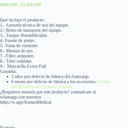
$
880.990
-
$
1.000.990
Que incluye el producto:
1.- Asesoría técnica de uso del equipo.
2.- Bolso de transporte del equipo.
3.- Tanque Humidificador.
4- Fuente de poder.
5- Toma de corriente.
6.- Manual de uso.
7.- Filtro antipolen.
8.- Tubo estándar.
9.-
Mascarilla Evora Full
Garantía:
2 años por defecto de fabrica del Autocpap.
6 meses por defecto de fabrica a los accesorios.
Puedes
ver un video del Airsense Autoset
¿Requieres asesoría por este producto? comunícate al
whatsapp con nosotros
https://w.app/SomnoMedical
Formato