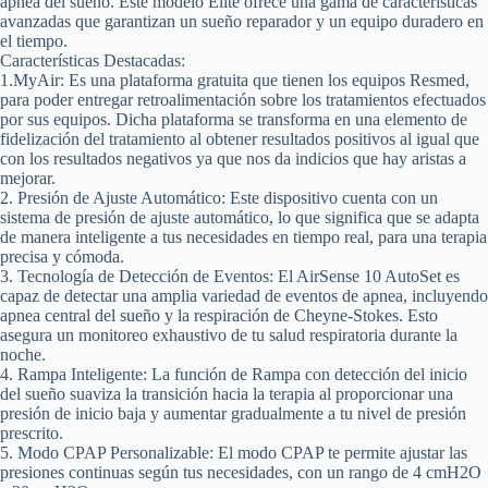
apnea del sueño. Este modelo Elite ofrece una gama de características
avanzadas que garantizan un sueño reparador y un equipo duradero en
el tiempo.
Características Destacadas:
1.MyAir:
Es una plataforma gratuita que tienen los equipos Resmed,
para poder entregar retroalimentación sobre los tratamientos efectuados
por sus equipos. Dicha plataforma se transforma en una elemento de
fidelización del tratamiento al obtener resultados positivos al igual que
con los resultados negativos ya que nos da indicios que hay aristas a
mejorar.
2. Presión de Ajuste Automático:
Este dispositivo cuenta con un
sistema de presión de ajuste automático, lo que significa que se adapta
de manera inteligente a tus necesidades en tiempo real, para una terapia
precisa y cómoda.
3. Tecnología de Detección de Eventos:
El AirSense 10 AutoSet es
capaz de detectar una amplia variedad de eventos de apnea, incluyendo
apnea central del sueño y la respiración de Cheyne-Stokes. Esto
asegura un monitoreo exhaustivo de tu salud respiratoria durante la
noche.
4. Rampa Inteligente:
La función de Rampa con detección del inicio
del sueño suaviza la transición hacia la terapia al proporcionar una
presión de inicio baja y aumentar gradualmente a tu nivel de presión
prescrito.
5. Modo CPAP Personalizable:
El modo CPAP te permite ajustar las
presiones continuas según tus necesidades, con un rango de 4 cmH2O