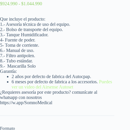
$
924.990
-
$
1.044.990
Que incluye el producto:
1.- Asesoría técnica de uso del equipo.
2.- Bolso de transporte del equipo.
3.- Tanque Humidificador.
4- Fuente de poder.
5- Toma de corriente.
6.- Manual de uso.
7.- Filtro antipolen.
8.- Tubo estándar.
9.-
Mascarilla Solo
Garantía:
2 años por defecto de fabrica del Autocpap.
6 meses por defecto de fabrica a los accesorios.
Puedes
ver un video del Airsense Autoset
¿Requieres asesoría por este producto? comunícate al
whatsapp con nosotros
https://w.app/SomnoMedical
Formato