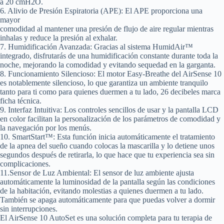
a 20 cmH2O.
6. Alivio de Presión Espiratoria (APE)
: El APE proporciona una
mayor
comodidad al mantener una presión de flujo de aire regular mientras
inhalas y reduce la presión al exhalar.
7. Humidificación Avanzada:
Gracias al sistema HumidAir™
integrado, disfrutarás de una humidificación constante durante toda la
noche, mejorando la comodidad y evitando sequedad en la garganta.
8. Funcionamiento Silencioso
: El motor Easy-Breathe del AirSense 10
es notablemente silencioso, lo que garantiza un ambiente tranquilo
tanto para ti como para quienes duermen a tu lado, 26 decibeles marca
ficha técnica.
9. Interfaz Intuitiva:
Los controles sencillos de usar y la pantalla LCD
en color facilitan la personalización de los parámetros de comodidad y
la navegación por los menús.
10. SmartStart™:
Esta función inicia automáticamente el tratamiento
de la apnea del sueño cuando colocas la mascarilla y lo detiene unos
segundos después de retirarla, lo que hace que tu experiencia sea sin
complicaciones.
11.Sensor de Luz Ambiental:
El sensor de luz ambiente ajusta
automáticamente la luminosidad de la pantalla según las condiciones
de la habitación, evitando molestias a quienes duermen a tu lado.
También se apaga automáticamente para que puedas volver a dormir
sin interrupciones.
El AirSense 10 AutoSet es una solución completa para tu terapia de