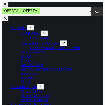
Saltar
al
Búsqueda
OFERTA
OFERTA
contenido
de
productos
Categorias
CPAP/APAP
CPAP Portátil
Concentrador De Oxígeno
Concentrador de Oxígeno Portátil
Mascarillas Cpap
BIPAP
Kit Cpap
Baterías CPAP
Baterías Concentrador de Oxígeno
Accesorios
Asesorías
Marcas
Mascarillas Cpap
Mascarilla Nasal
Mascarilla Oronasal
Mascarilla Pillows
Concentrador De Oxígeno