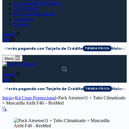
Concentrador De Oxígeno
CPAP/APAP
Kit Cpap Promocional
Accesorios
Contacto
Acceso
Carro
$
0
0
de
interés pagando con Tarjeta de Crédito
Holanda 01
TIENDA FÍSICA
compra
Menú
Acceso
Carro
$
0
0
de
interés pagando con Tarjeta de Crédito
Holanda 01
TIENDA FÍSICA
compra
Inicio
Kit Cpap Promocional
Pack Airsense11 + Tubo Climatizado
+ Mascarilla Airfit F40 – ResMed
🔍