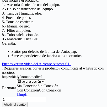
Que incluye el producto:
precios:
1.- Asesoría técnico de uso del equipo.
desde
2.- Bolso de transporte del equipo.
$1.257.990
3.- Tanque H
umidificador.
hasta
4- Fuente de poder.
$1.357.990
5- Toma de corriente.
6.- Manual de uso.
7.- Filtro antipolen.
8.- Tubo calefaccionado.
9.-
Mascarilla Airfit F40
Garantía:
3 años por defecto de fabrica del Autocpap.
6 meses por defecto de fabrica a los accesorios.
Puedes ver un video del Airsense Autoset S11
¿Requieres asesoría por este producto? comunicate al whatsapp con
nosotros
https://bit.ly/somnomedical
Sin Conexión
Sin Conexión
Formato
Con Conexión
Con Conexión
Limpiar
Pack
Airsense11
Añadir al carrito