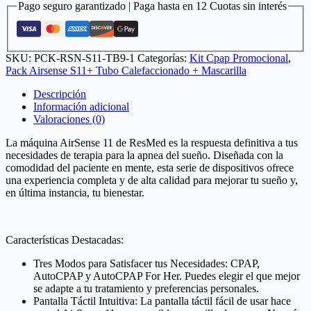
+
Pago seguro garantizado | Paga hasta en 12 Cuotas sin interés
Tubo
Climatizado
+
Mascarilla
SKU:
PCK-RSN-S11-TB9-1
Categorías:
Kit Cpap Promocional
,
Airfit
Pack Airsense S11+ Tubo Calefaccionado + Mascarilla
F40
-
Descripción
ResMed
Información adicional
cantidad
Valoraciones (0)
La máquina AirSense 11 de ResMed es la respuesta definitiva a tus
necesidades de terapia para la apnea del sueño. Diseñada con la
comodidad del paciente en mente, esta serie de dispositivos ofrece
una experiencia completa y de alta calidad para mejorar tu sueño y,
en última instancia, tu bienestar.
Características Destacadas:
Tres Modos para Satisfacer tus Necesidades: CPAP,
AutoCPAP y AutoCPAP For Her. Puedes elegir el que mejor
se adapte a tu tratamiento y preferencias personales.
Pantalla Táctil Intuitiva: La pantalla táctil fácil de usar hace