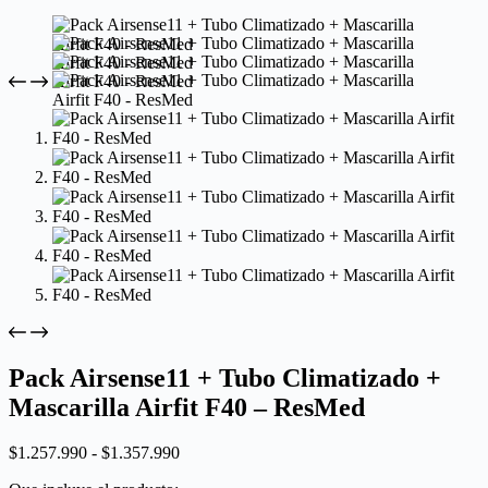
Pack Airsense11 + Tubo Climatizado +
Mascarilla Airfit F40 – ResMed
$
1.257.990
-
$
1.357.990
Rango
de