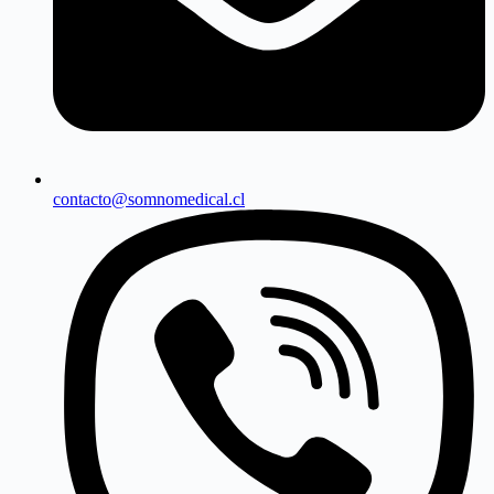
contacto@somnomedical.cl