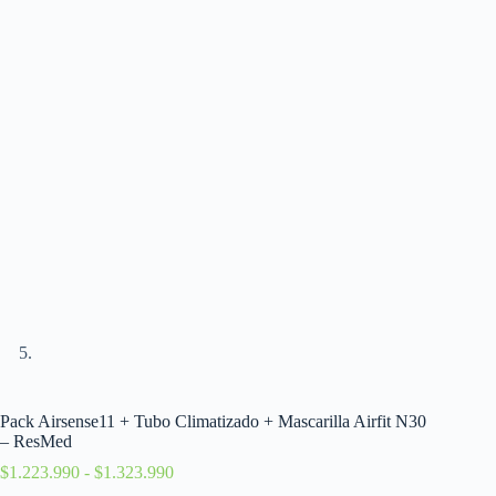
Pack Airsense11 + Tubo Climatizado + Mascarilla Airfit N30
– ResMed
$
1.223.990
-
$
1.323.990