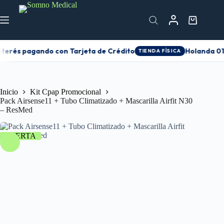
nterés pagando con Tarjeta de Crédito
Holanda 010
TIENDA FÍSICA
Inicio
Kit Cpap Promocional
Pack Airsense11 + Tubo Climatizado + Mascarilla Airfit N30
– ResMed
OFERTA