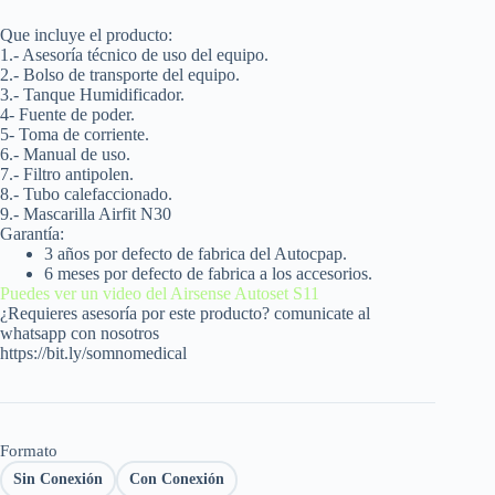
Que incluye el producto:
1.- Asesoría técnico de uso del equipo.
2.- Bolso de transporte del equipo.
3.- Tanque H
umidificador.
4- Fuente de poder.
5- Toma de corriente.
6.- Manual de uso.
7.- Filtro antipolen.
8.- Tubo calefaccionado.
9.-
Mascarilla Airfit N30
Garantía:
3 años por defecto de fabrica del Autocpap.
6 meses por defecto de fabrica a los accesorios.
Puedes ver un video del Airsense Autoset S11
¿Requieres asesoría por este producto? comunicate al
whatsapp con nosotros
https://bit.ly/somnomedical
Formato
Sin Conexión
Con Conexión