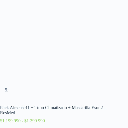
Pack Airsense11 + Tubo Climatizado + Mascarilla Eson2 –
ResMed
$
1.199.990
-
$
1.299.990