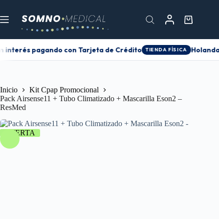
n interés pagando con Tarjeta de Crédito
Holanda 
TIENDA FÍSICA
Inicio
Kit Cpap Promocional
Pack Airsense11 + Tubo Climatizado + Mascarilla Eson2 –
ResMed
OFERTA