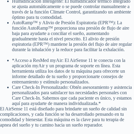
Humidificación Inteligente: El humidificador térmico integrado
se ajusta automáticamente o se puede controlar manualmente a
través de la función Climate Control, garantizando un ambiente
óptimo para tu comodidad.
AutoRamp™ y Alivio de Presión Espiratoria (EPR™): La
función AutoRamp™ proporciona una presión de flujo de aire
baja para ayudarte a conciliar el sueño, aumentando
gradualmente hasta el nivel prescrito. El alivio de presión
espiratoria (EPR™) mantiene la presión del flujo de aire regular
durante la inhalación y la reduce para facilitar la exhalación.
*Acceso a ResMed myAir: El AirSense 11 te conecta con la
aplicación myAir y un programa de soporte en línea. Esta
herramienta utiliza los datos de tu máquina para ofrecerte un
informe detallado de tu sueño y proporcionarte consejos de
entrenamiento y estímulo personalizados.
Care Check-In Personalizado: Obtén asesoramiento y asistencia
personalizados para satisfacer tus necesidades personales con
Care Check-In. Sabemos que cada paciente es único, y estamos
aquí para ayudarte de manera individualizada.*
El AirSense 11 está diseñado para brindarte un sueño de calidad sin
complicaciones, y cada función se ha desarrollado pensando en tu
comodidad y bienestar. Esta máquina es la clave para tu terapia de
apnea del sueño y tu camino hacia un sueño reparador.