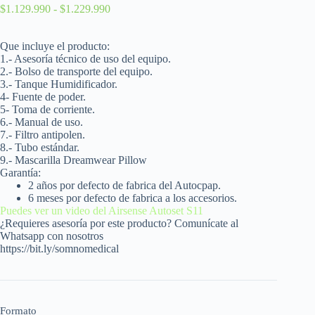
$
1.129.990
-
$
1.229.990
Que incluye el producto:
1.- Asesoría técnico de uso del equipo.
2.- Bolso de transporte del equipo.
3.- Tanque H
umidificador.
4- Fuente de poder.
5- Toma de corriente.
6.- Manual de uso.
7.- Filtro antipolen.
8.- Tubo estándar.
9.-
Mascarilla Dreamwear Pillow
Garantía:
2 años por defecto de fabrica del Autocpap.
6 meses por defecto de fabrica a los accesorios.
Puedes ver un video del Airsense Autoset S11
¿Requieres asesoría por este producto? Comunícate al
Whatsapp con nosotros
https://bit.ly/somnomedical
Formato