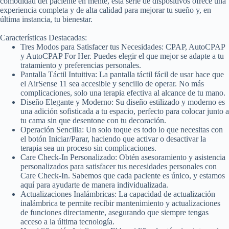
comodidad del paciente en mente, esta serie de dispositivos ofrece una
experiencia completa y de alta calidad para mejorar tu sueño y, en
última instancia, tu bienestar.
Características Destacadas:
Tres Modos para Satisfacer tus Necesidades: CPAP, AutoCPAP
y AutoCPAP For Her. Puedes elegir el que mejor se adapte a tu
tratamiento y preferencias personales.
Pantalla Táctil Intuitiva: La pantalla táctil fácil de usar hace que
el AirSense 11 sea accesible y sencillo de operar. No más
complicaciones, solo una terapia efectiva al alcance de tu mano.
Diseño Elegante y Moderno: Su diseño estilizado y moderno es
una adición sofisticada a tu espacio, perfecto para colocar junto a
tu cama sin que desentone con tu decoración.
Operación Sencilla: Un solo toque es todo lo que necesitas con
el botón Iniciar/Parar, haciendo que activar o desactivar la
terapia sea un proceso sin complicaciones.
Care Check-In Personalizado: Obtén asesoramiento y asistencia
personalizados para satisfacer tus necesidades personales con
Care Check-In. Sabemos que cada paciente es único, y estamos
aquí para ayudarte de manera individualizada.
Actualizaciones Inalámbricas: La capacidad de actualización
inalámbrica te permite recibir mantenimiento y actualizaciones
de funciones directamente, asegurando que siempre tengas
acceso a la última tecnología.