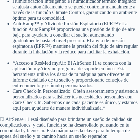
Humidificación Inteligente: El humidificador térmico integrado
se ajusta automáticamente o se puede controlar manualmente a
través de la función Climate Control, garantizando un ambiente
óptimo para tu comodidad.
AutoRamp™ y Alivio de Presión Espiratoria (EPR™): La
función AutoRamp™ proporciona una presión de flujo de aire
baja para ayudarte a conciliar el sueño, aumentando
gradualmente hasta el nivel prescrito. El alivio de presión
espiratoria (EPR™) mantiene la presión del flujo de aire regular
durante la inhalación y la reduce para facilitar la exhalación.
*Acceso a ResMed myAir: El AirSense 11 te conecta con la
aplicación myAir y un programa de soporte en línea. Esta
herramienta utiliza los datos de tu máquina para ofrecerte un
informe detallado de tu sueño y proporcionarte consejos de
entrenamiento y estímulo personalizados.
Care Check-In Personalizado: Obtén asesoramiento y asistencia
personalizados para satisfacer tus necesidades personales con
Care Check-In. Sabemos que cada paciente es único, y estamos
aquí para ayudarte de manera individualizada.*
El AirSense 11 está diseñado para brindarte un sueño de calidad sin
complicaciones, y cada función se ha desarrollado pensando en tu
comodidad y bienestar. Esta máquina es la clave para tu terapia de
apnea del sueño y tu camino hacia un sueño reparador.