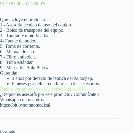
$
1.158.990
-
$
1.258.990
Que incluye el producto:
1.- Asesoría técnico de uso del equipo.
2.- Bolso de transporte del equipo.
3.- Tanque H
umidificador.
4- Fuente de poder.
5- Toma de corriente.
6.- Manual de uso.
7.- Filtro antipolen.
8.- Tubo estándar.
9.-
Mascarilla Solo Pillow
Garantía:
3 años por defecto de fabrica del Autocpap.
6 meses por defecto de fabrica a los accesorios.
Puedes ver un video del Airsense Autoset S11
¿Requieres asesoría por este producto? Comunícate al
Whatsapp con nosotros
https://bit.ly/somnomedical
Formato