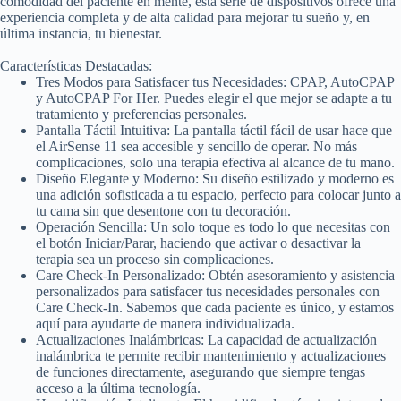
comodidad del paciente en mente, esta serie de dispositivos ofrece una
experiencia completa y de alta calidad para mejorar tu sueño y, en
última instancia, tu bienestar.
Características Destacadas:
Tres Modos para Satisfacer tus Necesidades: CPAP, AutoCPAP
y AutoCPAP For Her. Puedes elegir el que mejor se adapte a tu
tratamiento y preferencias personales.
Pantalla Táctil Intuitiva: La pantalla táctil fácil de usar hace que
el AirSense 11 sea accesible y sencillo de operar. No más
complicaciones, solo una terapia efectiva al alcance de tu mano.
Diseño Elegante y Moderno: Su diseño estilizado y moderno es
una adición sofisticada a tu espacio, perfecto para colocar junto a
tu cama sin que desentone con tu decoración.
Operación Sencilla: Un solo toque es todo lo que necesitas con
el botón Iniciar/Parar, haciendo que activar o desactivar la
terapia sea un proceso sin complicaciones.
Care Check-In Personalizado: Obtén asesoramiento y asistencia
personalizados para satisfacer tus necesidades personales con
Care Check-In. Sabemos que cada paciente es único, y estamos
aquí para ayudarte de manera individualizada.
Actualizaciones Inalámbricas: La capacidad de actualización
inalámbrica te permite recibir mantenimiento y actualizaciones
de funciones directamente, asegurando que siempre tengas
acceso a la última tecnología.