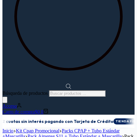
Búsqueda de productos
Acceso
Carro de compra
$
0
0
cuotas sin interés pagando con Tarjeta de Crédito
TIENDA FÍSICA
Inicio
Kit Cpap Promocional
Packs CPAP + Tubo Estándar
+Mascarilla
Pack Airsense S11 + Tubo Estándar + Mascarilla
Pack