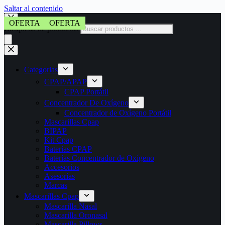
Saltar al contenido
OFERTA
OFERTA
OFERTA
OFERTA
Búsqueda de productos
Categorias
CPAP/APAP
CPAP Portátil
Concentrador De Oxígeno
Concentrador de Oxígeno Portátil
Mascarillas Cpap
BIPAP
Kit Cpap
Baterías CPAP
Baterías Concentrador de Oxígeno
Accesorios
Asesorías
Marcas
Mascarillas Cpap
Mascarilla Nasal
Mascarilla Oronasal
Mascarilla Pillows