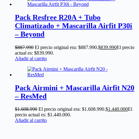
Pack Resfree R20A + Tubo
Climatizado + Mascarilla Airfit P30i
– Beyond
$
887.990
El precio original era: $887.990.
$
839.990
El precio
actual es: $839.990.
Añadir al carrito
Pack Airmini + Mascarilla Airfit N20
– ResMed
$
1.608.990
El precio original era: $1.608.990.
$
1.440.000
El
precio actual es: $1.440.000.
Añadir al carrito