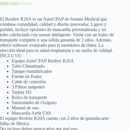
$
889.990
$
937.990
El Resfree R20A es un AutoCPAP de Somno Medical que
combina comodidad, calidad y diseño innovador. Ligero y
portátil, incluye opciones de mascarilla personalizada y un
tubo calefactado con sensor inteligente. Viene con un bolso de
transporte completo y una sólida garantía de 2 años. Además,
ofrece software avanzado para el monitoreo de datos. La
elección ideal para tu salud respiratoria y un sueño de calidad.
INCLUYE:
Equipo AutoCPAP Resfree R20A
Tubo Climatizado
Tanque humidificador
Fuente de Poder
Cable de conexión
3 Filtros antipolen
Tarjeta SD
Bolso de transporte
Saturometro de Oxígeno
Manual de uso
Mascarilla Airfit F30i
El equipo Resfree R20A cuenta con 2 años de garantía ante
fallas de fábrica.
No incluye daños provocados por mal uso.