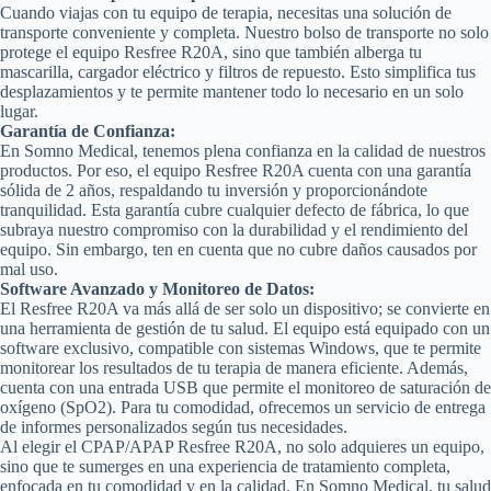
Cuando viajas con tu equipo de terapia, necesitas una solución de
transporte conveniente y completa. Nuestro bolso de transporte no solo
protege el equipo Resfree R20A, sino que también alberga tu
mascarilla, cargador eléctrico y filtros de repuesto. Esto simplifica tus
desplazamientos y te permite mantener todo lo necesario en un solo
lugar.
Garantía de Confianza:
En Somno Medical, tenemos plena confianza en la calidad de nuestros
productos. Por eso, el equipo Resfree R20A cuenta con una garantía
sólida de 2 años, respaldando tu inversión y proporcionándote
tranquilidad. Esta garantía cubre cualquier defecto de fábrica, lo que
subraya nuestro compromiso con la durabilidad y el rendimiento del
equipo. Sin embargo, ten en cuenta que no cubre daños causados por
mal uso.
Software Avanzado y Monitoreo de Datos:
El Resfree R20A va más allá de ser solo un dispositivo; se convierte en
una herramienta de gestión de tu salud. El equipo está equipado con un
software exclusivo, compatible con sistemas Windows, que te permite
monitorear los resultados de tu terapia de manera eficiente. Además,
cuenta con una entrada USB que permite el monitoreo de saturación de
oxígeno (SpO2). Para tu comodidad, ofrecemos un servicio de entrega
de informes personalizados según tus necesidades.
Al elegir el CPAP/APAP Resfree R20A, no solo adquieres un equipo,
sino que te sumerges en una experiencia de tratamiento completa,
enfocada en tu comodidad y en la calidad. En Somno Medical, tu salud