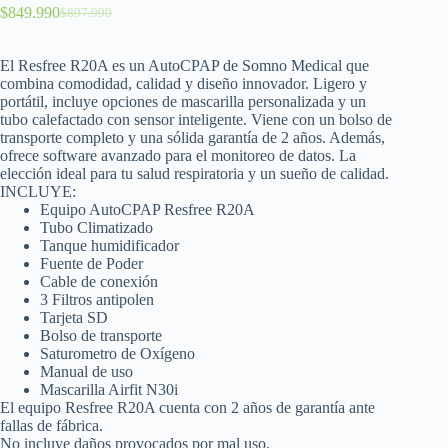
$
849.990
$
897.990
El Resfree R20A es un AutoCPAP de Somno Medical que
combina comodidad, calidad y diseño innovador. Ligero y
portátil, incluye opciones de mascarilla personalizada y un
tubo calefactado con sensor inteligente. Viene con un bolso de
transporte completo y una sólida garantía de 2 años. Además,
ofrece software avanzado para el monitoreo de datos. La
elección ideal para tu salud respiratoria y un sueño de calidad.
INCLUYE:
Equipo AutoCPAP Resfree R20A
Tubo Climatizado
Tanque humidificador
Fuente de Poder
Cable de conexión
3 Filtros antipolen
Tarjeta SD
Bolso de transporte
Saturometro de Oxígeno
Manual de uso
Mascarilla Airfit N30i
El equipo Resfree R20A cuenta con 2 años de garantía ante
fallas de fábrica.
No incluye daños provocados por mal uso.