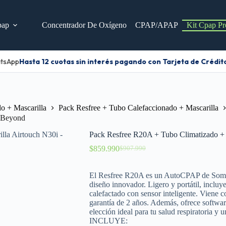
pap
Concentrador De Oxígeno
CPAP/APAP
Kit Cpap Pr
tsApp
Hasta 12 cuotas sin interés pagando con Tarjeta de Crédito
o + Mascarilla
Pack Resfree + Tubo Calefaccionado + Mascarilla
– Beyond
Pack Resfree R20A + Tubo Climatizado + 
$
859.990
$
907.990
El Resfree R20A es un AutoCPAP de Somn
diseño innovador. Ligero y portátil, incluy
calefactado con sensor inteligente. Viene 
garantía de 2 años. Además, ofrece softwa
elección ideal para tu salud respiratoria y 
INCLUYE: