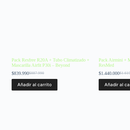
Pack Resfree R20A + Tubo Climatizado +
Pack Airmini + M
Mascarilla Airfit P30i – Beyond
ResMed
$
839.990
$
1.440.000
$
887.990
$
1.61
Añadir al carrito
Añadir al ca