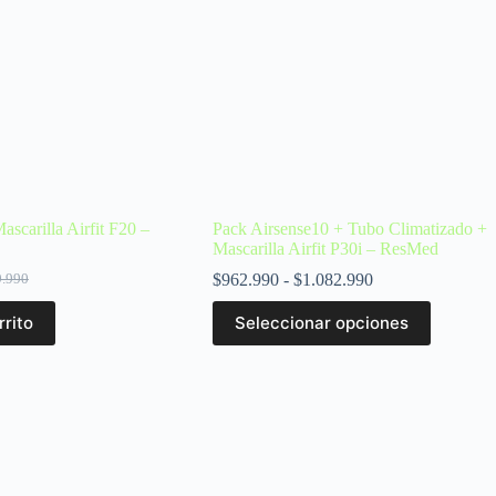
ascarilla Airfit F20 –
Pack Airsense10 + Tubo Climatizado +
Mascarilla Airfit P30i – ResMed
$
962.990
-
$
1.082.990
9.990
rrito
Seleccionar opciones