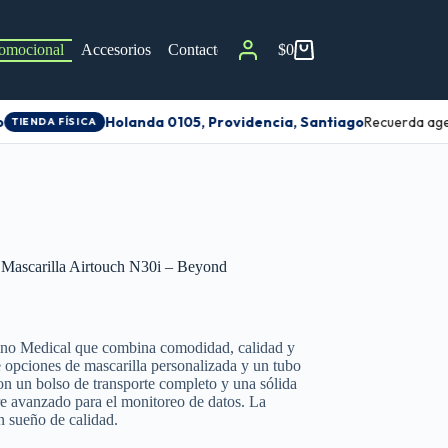
omocional
Accesorios
Contacto
$
0
Holanda 0105, Providencia, Santiago
Recuerda agen
TIENDA FÍSICA
Mascarilla Airtouch N30i – Beyond
o Medical que combina comodidad, calidad y
e opciones de mascarilla personalizada y un tubo
con un bolso de transporte completo y una sólida
re avanzado para el monitoreo de datos. La
un sueño de calidad.