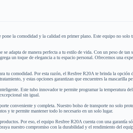
e la comodidad y la calidad en primer plano. Este equipo no solo trat
 adapta de manera perfecta a tu estilo de vida. Con un peso de tan solo
po agrega un toque de elegancia a tu espacio personal. Ofrecemos una exp
a tu comodidad. Por esta razón, el Resfree R20A te brinda la opción de 
atamiento, y estas opciones garantizan que encuentres la mascarilla per
nteligente. Este tubo innovador te permite programar la temperatura del
 excepcional sin igual.
sporte conveniente y completa. Nuestro bolso de transporte no solo pro
entos y te permite mantener todo lo necesario en un solo lugar.
roductos. Por eso, el equipo Resfree R20A cuenta con una garantía sól
 subraya nuestro compromiso con la durabilidad y el rendimiento del eq