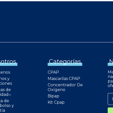
otros
Categorías
N
Ma
cenos
CPAP
na
nos y
Mascarilas CPAP
pa
ciones
Concentrador De
of
cas de
Oxígeno
idad››
Bipap
ca de
Kit Cpap
olso y
tía