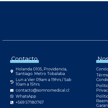
Contacto
Nos
Holanda 0105, Providencia,
Conó
Santiago. Metro Tobalaba
Térmi
Lun a Vier 09am a 19hrs / Sab
Condi
10am a 15hrs
Políti
contacto@somnomedical.cl
Privac
WhatsApp
Políti
Reemb
+569 57180767
Garan