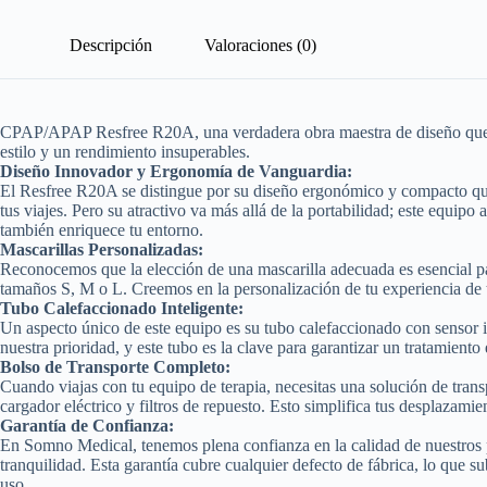
Descripción
Valoraciones (0)
CPAP/APAP Resfree R20A, una verdadera obra maestra de diseño que pon
estilo y un rendimiento insuperables.
Diseño Innovador y Ergonomía de Vanguardia:
El Resfree R20A se distingue por su diseño ergonómico y compacto que se
tus viajes. Pero su atractivo va más allá de la portabilidad; este equi
también enriquece tu entorno.
Mascarillas Personalizadas:
Reconocemos que la elección de una mascarilla adecuada es esencial par
tamaños S, M o L. Creemos en la personalización de tu experiencia de tr
Tubo Calefaccionado Inteligente:
Un aspecto único de este equipo es su tubo calefaccionado con sensor i
nuestra prioridad, y este tubo es la clave para garantizar un tratamiento
Bolso de Transporte Completo:
Cuando viajas con tu equipo de terapia, necesitas una solución de tran
cargador eléctrico y filtros de repuesto. Esto simplifica tus desplazami
Garantía de Confianza:
En Somno Medical, tenemos plena confianza en la calidad de nuestros p
tranquilidad. Esta garantía cubre cualquier defecto de fábrica, lo que
uso.