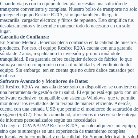
Cuando viajas con tu equipo de terapia, necesitas una solución de
transporte conveniente y completa. Nuestro bolso de transporte no solo
protege el equipo Resfree R20A, sino que también alberga tu
mascarilla, cargador eléctrico y filtros de repuesto. Esto simplifica tus
desplazamientos y te permite mantener todo lo necesario en un solo
lugar.
Garantía de Confianza:
En Somno Medical, tenemos plena confianza en la calidad de nuestros
productos. Por eso, el equipo Resfree R20A cuenta con una garantía
sólida de 2 años, respaldando tu inversión y proporcionándote
tranquilidad. Esta garantía cubre cualquier defecto de fábrica, lo que
subraya nuestro compromiso con la durabilidad y el rendimiento del
equipo. Sin embargo, ten en cuenta que no cubre daños causados por
mal uso.
Software Avanzado y Monitoreo de Datos:
El Resfree R20A va más allá de ser solo un dispositivo; se convierte en
una herramienta de gestión de tu salud. El equipo está equipado con un
software exclusivo, compatible con sistemas Windows, que te permite
monitorear los resultados de tu terapia de manera eficiente. Además,
cuenta con una entrada USB que permite el monitoreo de saturación de
oxígeno (SpO2). Para tu comodidad, ofrecemos un servicio de entrega
de informes personalizados según tus necesidades.
Al elegir el CPAP/APAP Resfree R20A, no solo adquieres un equipo,
sino que te sumerges en una experiencia de tratamiento completa,
enfocada en tu comodidad y en la calidad. En Somno Medical, tu salud