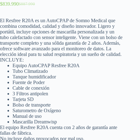
$
839.990
$
887.990
El Resfree R20A es un AutoCPAP de Somno Medical que
combina comodidad, calidad y diseño innovador. Ligero y
portátil, incluye opciones de mascarilla personalizada y un
tubo calefactado con sensor inteligente. Viene con un bolso de
transporte completo y una sólida garantía de 2 años. Además,
ofrece software avanzado para el monitoreo de datos. La
elección ideal para tu salud respiratoria y un sueño de calidad.
INCLUYE:
Equipo AutoCPAP Resfree R20A
Tubo Climatizado
Tanque humidificador
Fuente de Poder
Cable de conexión
3 Filtros antipolen
Tarjeta SD
Bolso de transporte
Saturometro de Oxígeno
Manual de uso
Mascarilla Dreamwisp
El equipo Resfree R20A cuenta con 2 años de garantía ante
fallas de fábrica.
No incluye daños provocados por mal uso.