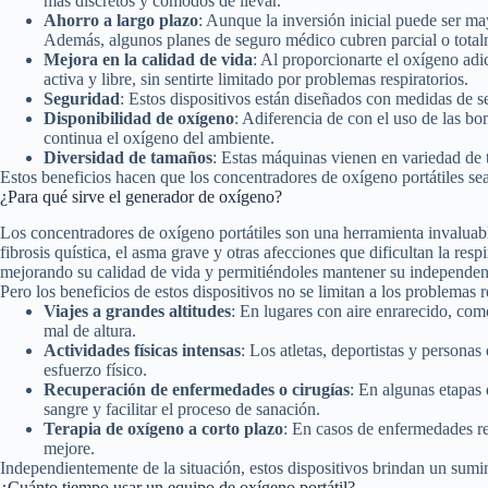
más discretos y cómodos de llevar.
Ahorro a largo plazo
: Aunque la inversión inicial puede ser m
Además, algunos planes de seguro médico cubren parcial o totalme
Mejora en la calidad de vida
: Al proporcionarte el oxígeno adi
activa y libre, sin sentirte limitado por problemas respiratorios.
Seguridad
: Estos dispositivos están diseñados con medidas de se
Disponibilidad de oxígeno
: Adiferencia de con el uso de las b
continua el oxígeno del ambiente.
Diversidad de tamaños
: Estas máquinas vienen en variedad de 
Estos beneficios hacen que los concentradores de oxígeno portátiles se
¿Para qué sirve el generador de oxígeno?
Los concentradores de oxígeno portátiles son una herramienta invaluab
fibrosis quística, el asma grave y otras afecciones que dificultan la resp
mejorando su calidad de vida y permitiéndoles mantener su independen
Pero los beneficios de estos dispositivos no se limitan a los problemas r
Viajes a grandes altitudes
: En lugares con aire enrarecido, com
mal de altura.
Actividades físicas intensas
: Los atletas, deportistas y persona
esfuerzo físico.
Recuperación de enfermedades o cirugías
: En algunas etapas
sangre y facilitar el proceso de sanación.
Terapia de oxígeno a corto plazo
: En casos de enfermedades re
mejore.
Independientemente de la situación, estos dispositivos brindan un sumin
¿Cuánto tiempo usar un equipo de oxígeno portátil?