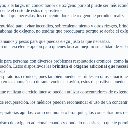
ayor, a la larga, un concentrador de oxígeno portátil puede ser más e
nte el costo de estos dispositivos.
cional que necesitas, los concentradores de oxígeno te permiten realizar 
guridad para evitar incendios, sobrecalentamiento y otros riesgos, brind
ombonas de oxígeno, no tendrás que preocuparte porque se acabe el oxí
tamaños y pesos para que puedas elegir justo la que necesitas.
an una excelente opción para quienes buscan mejorar su calidad de vida
le para personas con diversos problemas respiratorios crónicos, como 
iración. Estos dispositivos les
brindan el oxígeno adicional que necesi
cia.
espiratorios crónicos, pues también pueden ser útiles en otras situacione
o en las montañas o durante vuelos en avión, estos dispositivos pueden 
s que realizan ejercicio intenso pueden utilizar concentradores de oxíge
 de recuperación, los médicos pueden recomendar el uso de un concentr
spiratorias agudas, como neumonía o bronquitis, los concentradores de
istro de oxígeno adicional cuando y donde lo necesites, lo que te permi