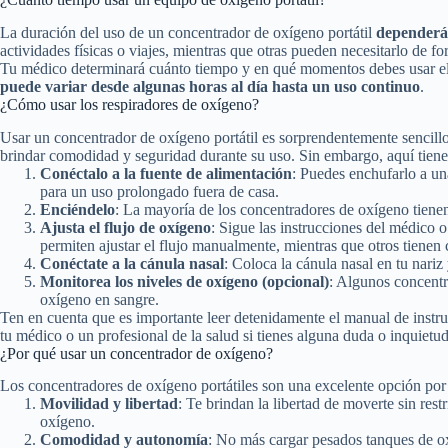
La duración del uso de un concentrador de oxígeno portátil
dependerá 
actividades físicas o viajes, mientras que otras pueden necesitarlo de fo
Tu médico determinará cuánto tiempo y en qué momentos debes usar el c
puede variar desde algunas horas al día hasta un uso continuo
.
¿Cómo usar los respiradores de oxígeno?
Usar un concentrador de oxígeno portátil es sorprendentemente sencillo,
brindar comodidad y seguridad durante su uso. Sin embargo, aquí tien
Conéctalo a la fuente de alimentación
: Puedes enchufarlo a una
para un uso prolongado fuera de casa.
Enciéndelo
: La mayoría de los concentradores de oxígeno tienen
Ajusta el flujo de oxígeno
: Sigue las instrucciones del médico 
permiten ajustar el flujo manualmente, mientras que otros tienen
Conéctate a la cánula nasal
: Coloca la cánula nasal en tu nari
Monitorea los niveles de oxígeno (opcional)
: Algunos concentr
oxígeno en sangre.
Ten en cuenta que es importante leer detenidamente el manual de inst
tu médico o un profesional de la salud si tienes alguna duda o inquietud
¿Por qué usar un concentrador de oxígeno?
Los concentradores de oxígeno portátiles son una excelente opción por
Movilidad y libertad
: Te brindan la libertad de moverte sin rest
oxígeno.
Comodidad y autonomía
: No más cargar pesados tanques de ox