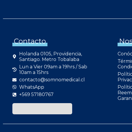
Contacto
Nos
Holanda 0105, Providencia,
Conó
Santiago. Metro Tobalaba
Térmi
Lun a Vier 09am a 19hrs / Sab
Condi
10am a 15hrs
Políti
contacto@somnomedical.cl
Privac
WhatsApp
Políti
Reemb
+569 57180767
Garan