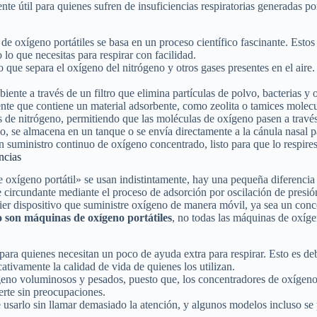
ente útil para quienes sufren de insuficiencias respiratorias generadas
 oxígeno portátiles se basa en un proceso científico fascinante. Estos
 lo que necesitas para respirar con facilidad.
o que separa el oxígeno del nitrógeno y otros gases presentes en el air
biente a través de un filtro que elimina partículas de polvo, bacterias y
iente que contiene un material adsorbente, como zeolita o tamices molecu
as de nitrógeno, permitiendo que las moléculas de oxígeno pasen a través
no, se almacena en un tanque o se envía directamente a la cánula nasal p
n suministro continuo de oxígeno concentrado, listo para que lo respires
ncias
xígeno portátil» se usan indistintamente, hay una pequeña diferencia e
e circundante mediante el proceso de adsorción por oscilación de presió
quier dispositivo que suministre oxígeno de manera móvil, ya sea un co
o son máquinas de oxígeno portátiles
, no todas las máquinas de oxíg
para quienes necesitan un poco de ayuda extra para respirar. Esto es 
ativamente la calidad de vida de quienes los utilizan.
no voluminosos y pesados, puesto que, los concentradores de oxígeno po
erte sin preocupaciones.
 usarlo sin llamar demasiado la atención, y algunos modelos incluso se 