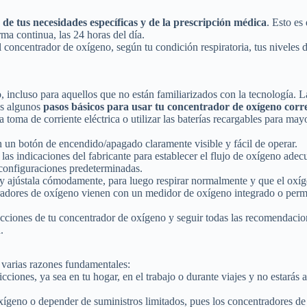
de tus necesidades específicas y de la prescripción médica
. Esto es
rma continua, las 24 horas del día.
oncentrador de oxígeno, según tu condición respiratoria, tus niveles d
 incluso para aquellos que no están familiarizados con la tecnología. La
es algunos
pasos básicos para usar tu concentrador de oxígeno cor
 toma de corriente eléctrica o utilizar las baterías recargables para ma
 un botón de encendido/apagado claramente visible y fácil de operar.
o las indicaciones del fabricante para establecer el flujo de oxígeno 
 configuraciones predeterminadas.
z y ajústala cómodamente, para luego respirar normalmente y que el oxí
adores de oxígeno vienen con un medidor de oxígeno integrado o permit
rucciones de tu concentrador de oxígeno y seguir todas las recomendac
.
 varias razones fundamentales:
ricciones, ya sea en tu hogar, en el trabajo o durante viajes y no estarás 
ígeno o depender de suministros limitados, pues los concentradores de 