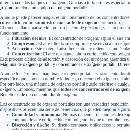
diferencia de los tanques de oxígeno. Gracias a todo esto, es especialm
¿Cómo funciona un equipo de oxígeno portátil?
Aunque puede parecer magia, el funcionamiento de los concentradores de
convertirlo en un suministro constante de oxígeno
enriquecido, justo
El truco se llama «adsorción por oscilación de presión», y es un proces
funcionamiento:
Filtración del aire
: El concentrador de oxígeno aspira el aire am
Compresión
: El aire filtrado se comprime y se envía a un recip
Adsorción
: Este material adsorbente atrae y retiene las molécul
Concentración
: El aire resultante, ahora enriquecido con oxíge
Este proceso cíclico de adsorción y desorción del nitrógeno garantiza u
Máquina de oxígeno portátil y concentrador de oxígeno portátil: Difere
Aunque los términos «máquina de oxígeno portátil» y «concentrador de o
específico que, como su nombre lo indica, concentra el oxígeno del air
Por otro lado, una máquina de oxígeno portátil puede referirse a cual
oxígeno. Entonces, mientras que
todos los concentradores de oxígen
Beneficios de un concentrador de oxígeno
Los concentradores de oxígeno portátiles son una verdadera bendición 
dispositivos ofrecen una serie de beneficios que pueden mejorar signific
Comodidad y autonomía
: No más depender de tanques de oxíge
continuo de aire enriquecido con oxígeno, lo que te permite mov
Discreción y diseño
: Su diseño compacto y silencioso te permite