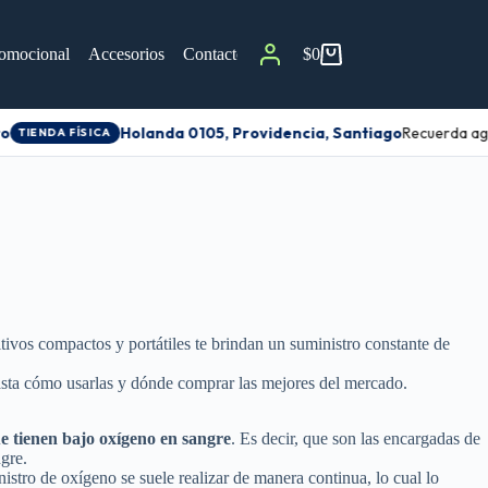
omocional
Accesorios
Contacto
$
0
Holanda 0105, Providencia, Santiago
Recuerda agen
TIENDA FÍSICA
itivos compactos y portátiles te brindan un suministro constante de
hasta cómo usarlas y dónde comprar las mejores del mercado.
e tienen bajo oxígeno en sangre
. Es decir, que son las encargadas de
gre.
nistro de oxígeno se suele realizar de manera continua, lo cual lo