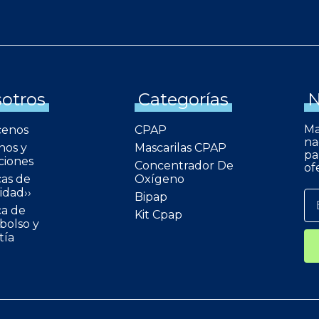
otros
Categorías
N
Ma
cenos
CPAP
na
nos y
Mascarilas CPAP
pa
ciones
Concentrador De
of
cas de
Oxígeno
idad››
Bipap
ca de
Kit Cpap
olso y
tía