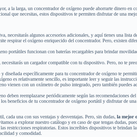
ayor, a la larga, un concentrador de oxígeno puede ahorrarte dinero en
ional que necesitas, estos dispositivos te permiten disfrutar de una mejo
a, necesitarás algunos accesorios adicionales, y aquí tienes una lista d
ite respirar el oxígeno enriquecido del concentrador. Pero, existen difer
eno portátiles funcionan con baterías recargables para brindar movilida
sar, necesitarás un cargador compatible con tu dispositivo. Pero, no te 
 y diseñada específicamente para tu concentrador de oxígeno te permitirá
geno es relativamente sencillo, es importante leer y seguir las instrucc
eno vienen con un oxímetro de pulso integrado, pero también puedes ad
xígeno deben reemplazarse periódicamente según las recomendaciones del
os beneficios de tu concentrador de oxígeno portátil y disfrutar de una
il, cada una con sus ventajas y desventajas. Pero, sin dudas,
la mejor 
vitamos a explorar nuestro catálogo y en caso de que tengas dudas, pue
las restricciones respiratorias. Estos increíbles dispositivos te brindan
 facilidad y comodidad.