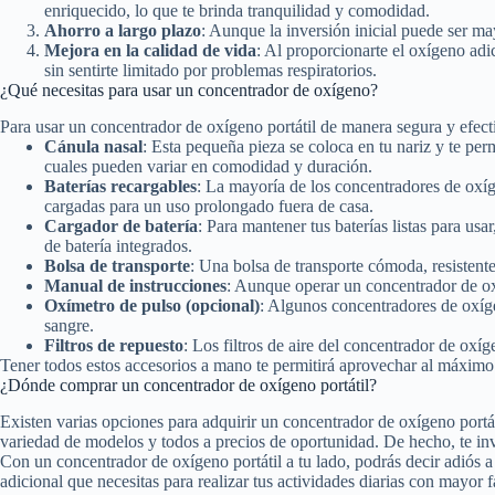
enriquecido, lo que te brinda tranquilidad y comodidad.
Ahorro a largo plazo
: Aunque la inversión inicial puede ser m
Mejora en la calidad de vida
: Al proporcionarte el oxígeno adic
sin sentirte limitado por problemas respiratorios.
¿Qué necesitas para usar un concentrador de oxígeno?
Para usar un concentrador de oxígeno portátil de manera segura y efectiv
Cánula nasal
: Esta pequeña pieza se coloca en tu nariz y te perm
cuales pueden variar en comodidad y duración.
Baterías recargables
: La mayoría de los concentradores de oxíg
cargadas para un uso prolongado fuera de casa.
Cargador de batería
: Para mantener tus baterías listas para u
de batería integrados.
Bolsa de transporte
: Una bolsa de transporte cómoda, resistente
Manual de instrucciones
: Aunque operar un concentrador de oxí
Oxímetro de pulso (opcional)
: Algunos concentradores de oxíg
sangre.
Filtros de repuesto
: Los filtros de aire del concentrador de o
Tener todos estos accesorios a mano te permitirá aprovechar al máximo l
¿Dónde comprar un concentrador de oxígeno portátil?
Existen varias opciones para adquirir un concentrador de oxígeno portát
variedad de modelos y todos a precios de oportunidad. De hecho, te in
Con un concentrador de oxígeno portátil a tu lado, podrás decir adiós a 
adicional que necesitas para realizar tus actividades diarias con mayor