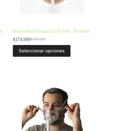
ed
Mascarilla Oronasal Airfit F40 – ResMed
$
174.990
$
185.990
Seleccionar opciones