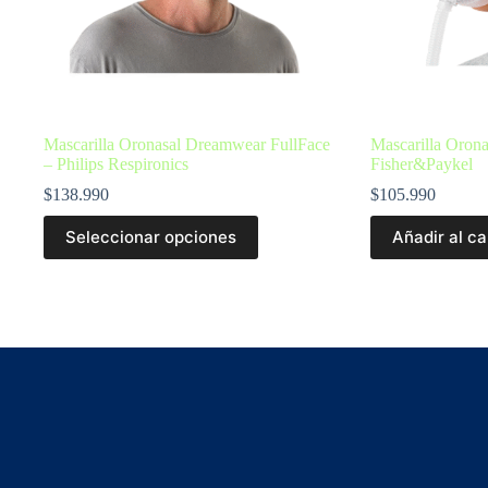
Mascarilla Oronasal Dreamwear FullFace
Mascarilla Orona
– Philips Respironics
Fisher&Paykel
$
138.990
$
105.990
Seleccionar opciones
Añadir al ca