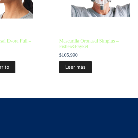
sal Evora Full –
Mascarilla Oronasal Simplus –
Fisher&Paykel
$
105.990
rrito
Leer más