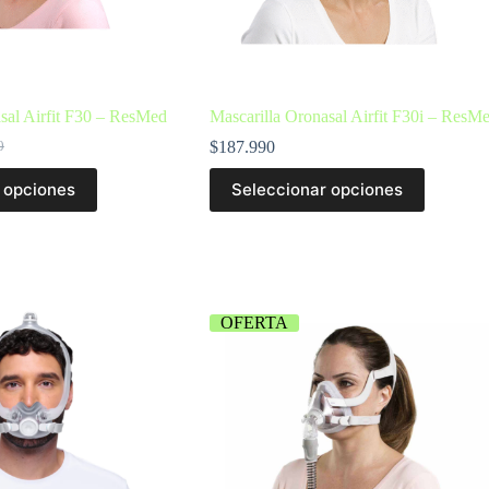
sal Airfit F30 – ResMed
Mascarilla Oronasal Airfit F30i – ResM
$
187.990
0
 opciones
Seleccionar opciones
OFERTA