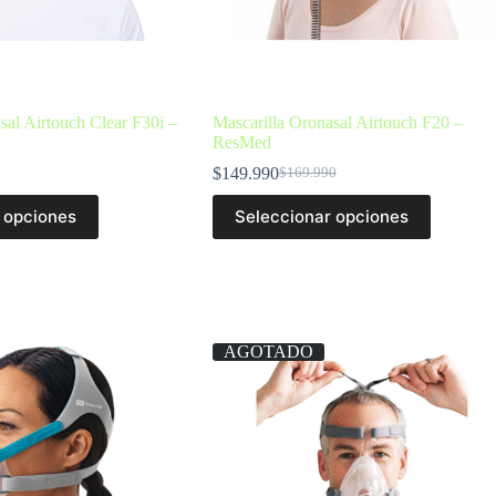
sal Airtouch Clear F30i –
Mascarilla Oronasal Airtouch F20 –
ResMed
$
149.990
$
169.990
 opciones
Seleccionar opciones
AGOTADO