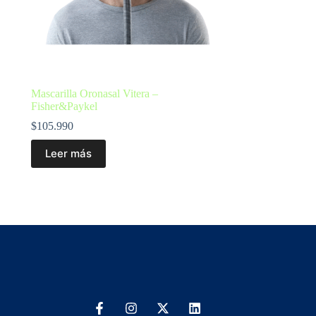
Mascarilla Oronasal Vitera –
Fisher&Paykel
$
105.990
Leer más