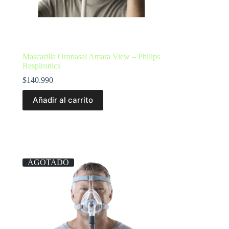
Mascarilla Oronasal Amara View – Philips
Respironics
$
140.990
Añadir al carrito
AGOTADO