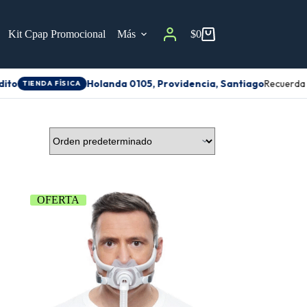
Kit Cpap Promocional
Más
$
0
ito
Holanda 0105, Providencia, Santiago
Recuerda a
TIENDA FÍSICA
OFERTA