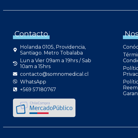
Contacto
Nos
Holanda 0105, Providencia,
Conó
Santiago. Metro Tobalaba
Térmi
Lun a Vier 09am a 19hrs / Sab
Condi
10am a 15hrs
Políti
contacto@somnomedical.cl
Privac
WhatsApp
Políti
Reemb
+569 57180767
Garan