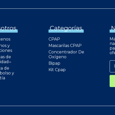
otros
Categorías
N
Ma
cenos
CPAP
na
nos y
Mascarilas CPAP
pa
ciones
Concentrador De
of
cas de
Oxígeno
idad››
Bipap
ca de
Kit Cpap
olso y
tía