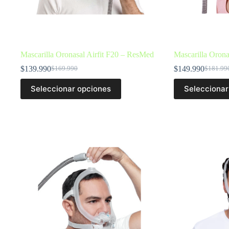
Mascarilla Oronasal Airfit F20 – ResMed
Mascarilla Orona
$
139.990
$
149.990
$
169.990
$
181.99
Seleccionar opciones
Seleccionar