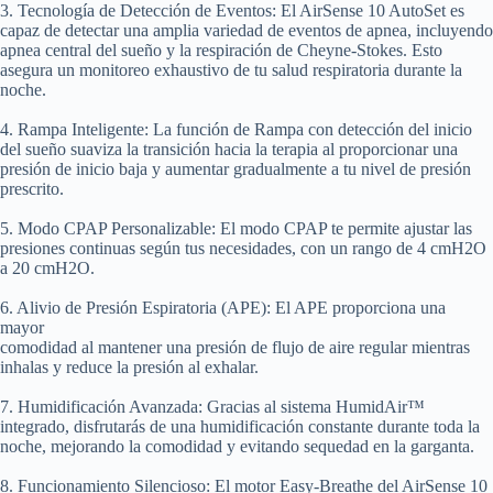
3. Tecnología de Detección de Eventos:
El AirSense 10 AutoSet es
capaz de detectar una amplia variedad de eventos de apnea, incluyendo
apnea central del sueño y la respiración de Cheyne-Stokes. Esto
asegura un monitoreo exhaustivo de tu salud respiratoria durante la
noche.
4. Rampa Inteligente:
La función de Rampa con detección del inicio
del sueño suaviza la transición hacia la terapia al proporcionar una
presión de inicio baja y aumentar gradualmente a tu nivel de presión
prescrito.
5. Modo CPAP Personalizable:
El modo CPAP te permite ajustar las
presiones continuas según tus necesidades, con un rango de 4 cmH2O
a 20 cmH2O.
6. Alivio de Presión Espiratoria (APE)
: El APE proporciona una
mayor
comodidad al mantener una presión de flujo de aire regular mientras
inhalas y reduce la presión al exhalar.
7. Humidificación Avanzada:
Gracias al sistema HumidAir™
integrado, disfrutarás de una humidificación constante durante toda la
noche, mejorando la comodidad y evitando sequedad en la garganta.
8. Funcionamiento Silencioso
: El motor Easy-Breathe del AirSense 10