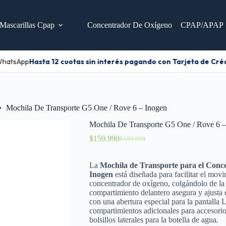
Mascarillas Cpap
Concentrador De Oxígeno
CPAP/APAP
hatsApp
Hasta 12 cuotas sin interés pagando con Tarjeta de Crédi
Mochila De Transporte G5 One / Rove 6 – Inogen
Mochila De Transporte G5 One / Rove 6 –
$
159.990
$
189.990
La
Mochila de Transporte para el Conc
Inogen
está diseñada para facilitar el mov
concentrador de oxígeno, colgándolo de la 
compartimiento delantero asegura y ajusta
con una abertura especial para la pantalla 
compartimientos adicionales para accesorio
bolsillos laterales para la botella de agua.