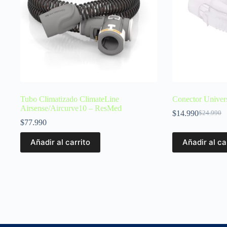
Tubo Climatizado ClimateLine
Conector Univer
Airsense/Aircurve10 – ResMed
$
14.990
$
24.990
$
77.990
Añadir al carrito
Añadir al ca