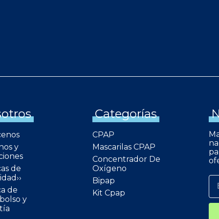
otros
Categorías
N
Ma
cenos
CPAP
na
nos y
Mascarilas CPAP
pa
ciones
Concentrador De
of
cas de
Oxígeno
idad››
Bipap
ca de
Kit Cpap
olso y
tía