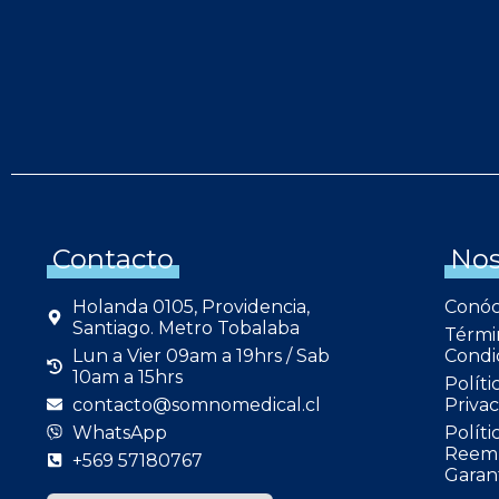
Contacto
Nos
Holanda 0105, Providencia,
Conó
Santiago. Metro Tobalaba
Térmi
Lun a Vier 09am a 19hrs / Sab
Condi
10am a 15hrs
Políti
contacto@somnomedical.cl
Privac
WhatsApp
Políti
Reemb
+569 57180767
Garan