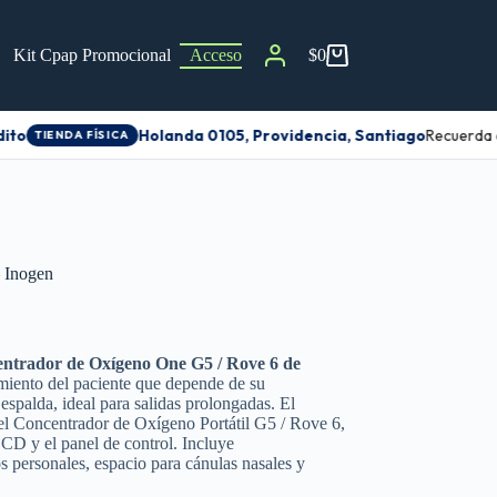
Kit Cpap Promocional
Accesorios
Contacto
$
0
to
Holanda 0105, Providencia, Santiago
Recuerda ag
TIENDA FÍSICA
 Inogen
entrador de Oxígeno One G5 / Rove 6 de
imiento del paciente que depende de su
espalda, ideal para salidas prolongadas. El
 el Concentrador de Oxígeno Portátil G5 / Rove 6,
LCD y el panel de control. Incluye
s personales, espacio para cánulas nasales y