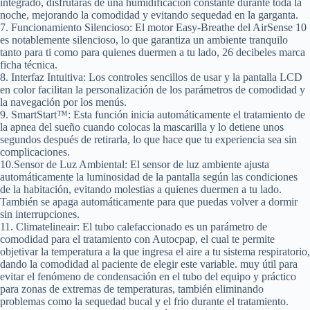
integrado, disfrutarás de una humidificación constante durante toda la
noche, mejorando la comodidad y evitando sequedad en la garganta.
7. Funcionamiento Silencioso
: El motor Easy-Breathe del AirSense 10
es notablemente silencioso, lo que garantiza un ambiente tranquilo
tanto para ti como para quienes duermen a tu lado, 26 decibeles marca
ficha técnica.
8. Interfaz Intuitiva:
Los controles sencillos de usar y la pantalla LCD
en color facilitan la personalización de los parámetros de comodidad y
la navegación por los menús.
9. SmartStart™:
Esta función inicia automáticamente el tratamiento de
la apnea del sueño cuando colocas la mascarilla y lo detiene unos
segundos después de retirarla, lo que hace que tu experiencia sea sin
complicaciones.
10.Sensor de Luz Ambiental:
El sensor de luz ambiente ajusta
automáticamente la luminosidad de la pantalla según las condiciones
de la habitación, evitando molestias a quienes duermen a tu lado.
También se apaga automáticamente para que puedas volver a dormir
sin interrupciones.
11. Climatelineair:
El tubo calefaccionado es un parámetro de
comodidad para el tratamiento con Autocpap, el cual te permite
objetivar la temperatura a la que ingresa el aire a tu sistema respiratorio,
dando la comodidad al paciente de elegir este variable. muy útil para
evitar el fenómeno de condensación en el tubo del equipo y práctico
para zonas de extremas de temperaturas, también eliminando
problemas como la sequedad bucal y el frio durante el tratamiento.