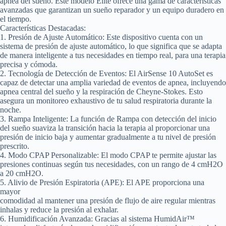
apnea del sueño. Este modelo Elite ofrece una gama de características
avanzadas que garantizan un sueño reparador y un equipo duradero en
el tiempo.
Características Destacadas:
1. Presión de Ajuste Automático:
Este dispositivo cuenta con un
sistema de presión de ajuste automático, lo que significa que se adapta
de manera inteligente a tus necesidades en tiempo real, para una terapia
precisa y cómoda.
2. Tecnología de Detección de Eventos:
El AirSense 10 AutoSet es
capaz de detectar una amplia variedad de eventos de apnea, incluyendo
apnea central del sueño y la respiración de Cheyne-Stokes. Esto
asegura un monitoreo exhaustivo de tu salud respiratoria durante la
noche.
3. Rampa Inteligente:
La función de Rampa con detección del inicio
del sueño suaviza la transición hacia la terapia al proporcionar una
presión de inicio baja y aumentar gradualmente a tu nivel de presión
prescrito.
4. Modo CPAP Personalizable:
El modo CPAP te permite ajustar las
presiones continuas según tus necesidades, con un rango de 4 cmH2O
a 20 cmH2O.
5. Alivio de Presión Espiratoria (APE)
: El APE proporciona una
mayor
comodidad al mantener una presión de flujo de aire regular mientras
inhalas y reduce la presión al exhalar.
6. Humidificación Avanzada:
Gracias al sistema HumidAir™