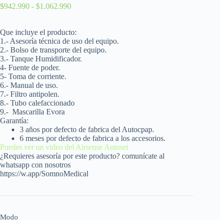
$
942.990
-
$
1.062.990
Que incluye el producto:
1.- Asesoría técnica de uso del equipo.
2.- Bolso de transporte del equipo.
3.- Tanque Humidificador.
4- Fuente de poder.
5- Toma de corriente.
6.- Manual de uso.
7.- Filtro antipolen.
8.- Tubo calefaccionado
9.-
Mascarilla Evora
Garantía:
3 años por defecto de fabrica del Autocpap.
6 meses por defecto de fabrica a los accesorios.
Puedes ver un video del Airsense Autoset
¿Requieres asesoría por este producto? comunícate al
whatsapp con nosotros
https://w.app/SomnoMedical
Modo