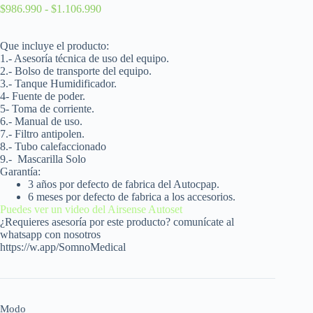
$
986.990
-
$
1.106.990
Que incluye el producto:
1.- Asesoría técnica de uso del equipo.
2.- Bolso de transporte del equipo.
3.- Tanque Humidificador.
4- Fuente de poder.
5- Toma de corriente.
6.- Manual de uso.
7.- Filtro antipolen.
8.- Tubo calefaccionado
9.-
Mascarilla Solo
Garantía:
3 años por defecto de fabrica del Autocpap.
6 meses por defecto de fabrica a los accesorios.
Puedes ver un video del Airsense Autoset
¿Requieres asesoría por este producto? comunícate al
whatsapp con nosotros
https://w.app/SomnoMedical
Modo