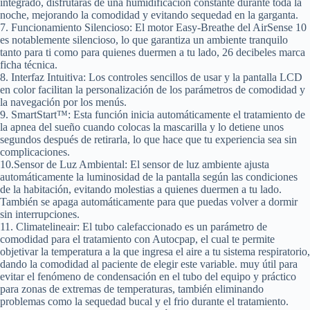
integrado, disfrutarás de una humidificación constante durante toda la
noche, mejorando la comodidad y evitando sequedad en la garganta.
7. Funcionamiento Silencioso
: El motor Easy-Breathe del AirSense 10
es notablemente silencioso, lo que garantiza un ambiente tranquilo
tanto para ti como para quienes duermen a tu lado, 26 decibeles marca
ficha técnica.
8. Interfaz Intuitiva:
Los controles sencillos de usar y la pantalla LCD
en color facilitan la personalización de los parámetros de comodidad y
la navegación por los menús.
9. SmartStart™:
Esta función inicia automáticamente el tratamiento de
la apnea del sueño cuando colocas la mascarilla y lo detiene unos
segundos después de retirarla, lo que hace que tu experiencia sea sin
complicaciones.
10.Sensor de Luz Ambiental:
El sensor de luz ambiente ajusta
automáticamente la luminosidad de la pantalla según las condiciones
de la habitación, evitando molestias a quienes duermen a tu lado.
También se apaga automáticamente para que puedas volver a dormir
sin interrupciones.
11. Climatelineair:
El tubo calefaccionado es un parámetro de
comodidad para el tratamiento con Autocpap, el cual te permite
objetivar la temperatura a la que ingresa el aire a tu sistema respiratorio,
dando la comodidad al paciente de elegir este variable. muy útil para
evitar el fenómeno de condensación en el tubo del equipo y práctico
para zonas de extremas de temperaturas, también eliminando
problemas como la sequedad bucal y el frio durante el tratamiento.