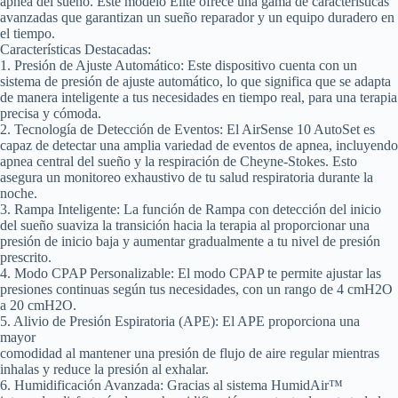
apnea del sueño. Este modelo Elite ofrece una gama de características
avanzadas que garantizan un sueño reparador y un equipo duradero en
el tiempo.
Características Destacadas:
1. Presión de Ajuste Automático:
Este dispositivo cuenta con un
sistema de presión de ajuste automático, lo que significa que se adapta
de manera inteligente a tus necesidades en tiempo real, para una terapia
precisa y cómoda.
2. Tecnología de Detección de Eventos:
El AirSense 10 AutoSet es
capaz de detectar una amplia variedad de eventos de apnea, incluyendo
apnea central del sueño y la respiración de Cheyne-Stokes. Esto
asegura un monitoreo exhaustivo de tu salud respiratoria durante la
noche.
3. Rampa Inteligente:
La función de Rampa con detección del inicio
del sueño suaviza la transición hacia la terapia al proporcionar una
presión de inicio baja y aumentar gradualmente a tu nivel de presión
prescrito.
4. Modo CPAP Personalizable:
El modo CPAP te permite ajustar las
presiones continuas según tus necesidades, con un rango de 4 cmH2O
a 20 cmH2O.
5. Alivio de Presión Espiratoria (APE)
: El APE proporciona una
mayor
comodidad al mantener una presión de flujo de aire regular mientras
inhalas y reduce la presión al exhalar.
6. Humidificación Avanzada:
Gracias al sistema HumidAir™