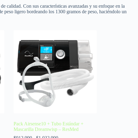
de calidad. Con sus características avanzadas y su enfoque en la
ipo de peso ligero bordeando los 1300 gramos de peso, haciéndolo un
Pack Airsense10 + Tubo Estándar +
Mascarilla Dreamwisp – ResMed
$
912.990
-
$
1.032.990