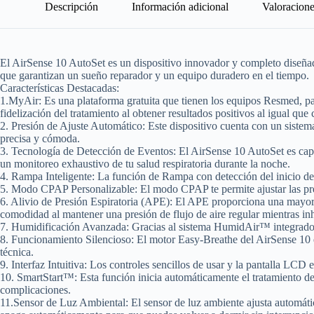
Descripción
Información adicional
Valoracione
El AirSense 10 AutoSet es un dispositivo innovador y completo diseñad
que garantizan un sueño reparador y un equipo duradero en el tiempo.
Características Destacadas:
1.MyAir:
Es una plataforma gratuita que tienen los equipos Resmed, pa
fidelización del tratamiento al obtener resultados positivos al igual que
2. Presión de Ajuste Automático:
Este dispositivo cuenta con un sistema
precisa y cómoda.
3. Tecnología de Detección de Eventos:
El AirSense 10 AutoSet es cap
un monitoreo exhaustivo de tu salud respiratoria durante la noche.
4. Rampa Inteligente:
La función de Rampa con detección del inicio del s
5. Modo CPAP Personalizable:
El modo CPAP te permite ajustar las p
6. Alivio de Presión Espiratoria (APE)
: El APE proporciona una mayo
comodidad al mantener una presión de flujo de aire regular mientras inh
7. Humidificación Avanzada:
Gracias al sistema HumidAir™ integrado, 
8. Funcionamiento Silencioso
: El motor Easy-Breathe del AirSense 10 e
técnica.
9. Interfaz Intuitiva:
Los controles sencillos de usar y la pantalla LCD e
10. SmartStart™:
Esta función inicia automáticamente el tratamiento de
complicaciones.
11.Sensor de Luz Ambiental:
El sensor de luz ambiente ajusta automáti