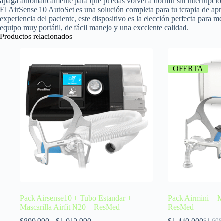
apaga automáticamente para que puedas volver a dormir sin interrupcio
El AirSense 10 AutoSet es una solución completa para tu terapia de ap
experiencia del paciente, este dispositivo es la elección perfecta para
equipo muy portátil, de fácil manejo y una excelente calidad.
Productos relacionados
OFERTA
Pack Airsense10 + Tubo Estándar +
Pack Airmini + M
Mascarilla Airfit N20 – ResMed
ResMed
$
899.990
-
$
1.019.990
$
1.440.000
$
1.60