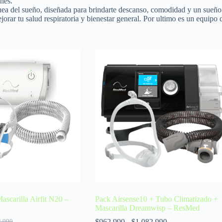
nes.
nea del sueño, diseñada para brindarte descanso, comodidad y un sueño 
 mejorar tu salud respiratoria y bienestar general. Por ultimo es un equ
ascarilla Airfit N20 –
Pack Airsense10 + Tubo Climatizado +
Mascarilla Dreamwisp – ResMed
$
962.990
-
$
1.082.990
8.990