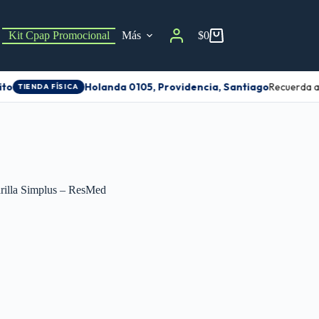
Kit Cpap Promocional
Más
$
0
o
Holanda 0105, Providencia, Santiago
Recuerda age
TIENDA FÍSICA
rilla Simplus – ResMed