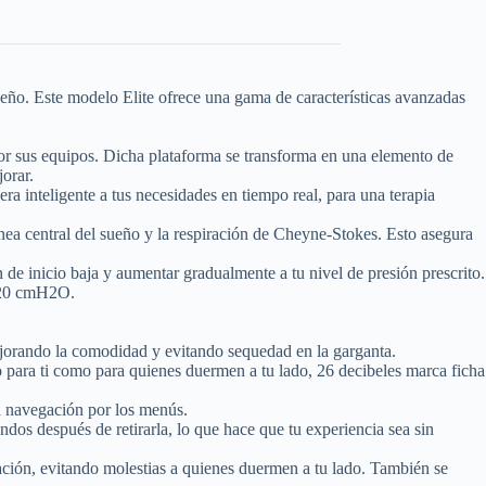
eño. Este modelo Elite ofrece una gama de características avanzadas
por sus equipos. Dicha plataforma se transforma en una elemento de
jorar.
ra inteligente a tus necesidades en tiempo real, para una terapia
ea central del sueño y la respiración de Cheyne-Stokes. Esto asegura
 de inicio baja y aumentar gradualmente a tu nivel de presión prescrito.
a 20 cmH2O.
jorando la comodidad y evitando sequedad en la garganta.
o para ti como para quienes duermen a tu lado, 26 decibeles marca ficha
la navegación por los menús.
dos después de retirarla, lo que hace que tu experiencia sea sin
ación, evitando molestias a quienes duermen a tu lado. También se