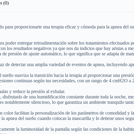
s (0)
o para proporcionarte una terapia eficaz y cómoda para la apnea del su
ra poder entregar retroalimentación sobre los tratamientos efectuados 
 con los resultados negativos ya que nos da indicios que hay aristas a me
 de presión de ajuste automático, lo que significa que se adapta de mane
az de detectar una amplia variedad de eventos de apnea, incluyendo apn
ueño suaviza la transición hacia la terapia al proporcionar una presión
resiones continuas según tus necesidades, con un rango de 4 cmH2O 
r
alas y reduce la presión al exhalar.
disfrutarás de una humidificación constante durante toda la noche, me
s notablemente silencioso, lo que garantiza un ambiente tranquilo tant
n color facilitan la personalización de los parámetros de comodidad y 
 la apnea del sueño cuando colocas la mascarilla y lo detiene unos segun
camente la luminosidad de la pantalla según las condiciones de la habit