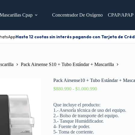
Mascarillas Cpap
Concentrador De Oxígeno
CPAP/APAP
hatsApp
Hasta 12 cuotas sin interés pagando con Tarjeta de Crédit
carilla
Pack Airsense S10 + Tubo Estándar + Mascarilla
Pack Airsense10 + Tubo Estándar + Masca
$
880.990
-
$
1.000.990
Que incluye el producto:
1.- Asesoría técnica de uso del equipo.
2.- Bolso de transporte del equipo.
3.- Tanque Humidificador.
4- Fuente de poder.
5- Toma de corriente.