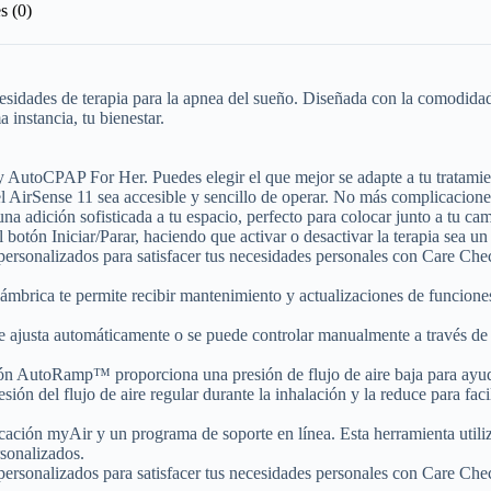
s (0)
sidades de terapia para la apnea del sueño. Diseñada con la comodidad 
 instancia, tu bienestar.
utoCPAP For Her. Puedes elegir el que mejor se adapte a tu tratamien
ue el AirSense 11 sea accesible y sencillo de operar. No más complicacione
 adición sofisticada a tu espacio, perfecto para colocar junto a tu ca
 botón Iniciar/Parar, haciendo que activar o desactivar la terapia sea u
ersonalizados para satisfacer tus necesidades personales con Care Che
lámbrica te permite recibir mantenimiento y actualizaciones de funcione
se ajusta automáticamente o se puede controlar manualmente a través de
AutoRamp™ proporciona una presión de flujo de aire baja para ayudar
ión del flujo de aire regular durante la inhalación y la reduce para facil
ción myAir y un programa de soporte en línea. Esta herramienta utiliza
sonalizados.
ersonalizados para satisfacer tus necesidades personales con Care Che