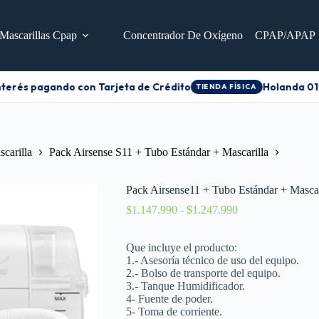
Mascarillas Cpap
Concentrador De Oxígeno
CPAP/APAP
nterés pagando con Tarjeta de Crédito
Holanda 010
TIENDA FÍSICA
carilla
Pack Airsense S11 + Tubo Estándar + Mascarilla
Pack Airsense11 + Tubo Estándar + Masca
$
1.147.990
-
$
1.247.990
Que incluye el producto:
1.- Asesoría técnico de uso del equipo.
2.- Bolso de transporte del equipo.
3.- Tanque H
umidificador.
4- Fuente de poder.
5- Toma de corriente.