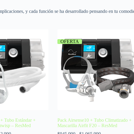
mplicaciones, y cada función se ha desarrollado pensando en tu comodida
OFERTA
 + Tubo Estándar +
Pack Airsense10 + Tubo Climatizado +
amwisp – ResMed
Mascarilla Airfit F20 – ResMed
32.990
$
945.990
-
$
1.065.990