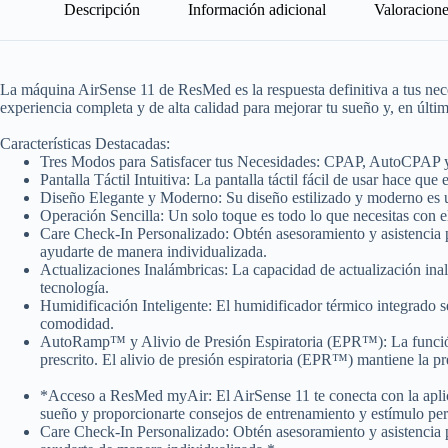
Descripción
Información adicional
Valoracione
La máquina AirSense 11 de ResMed es la respuesta definitiva a tus nece
experiencia completa y de alta calidad para mejorar tu sueño y, en última
Características Destacadas:
Tres Modos para Satisfacer tus Necesidades: CPAP, AutoCPAP y A
Pantalla Táctil Intuitiva: La pantalla táctil fácil de usar hace q
Diseño Elegante y Moderno: Su diseño estilizado y moderno es una
Operación Sencilla: Un solo toque es todo lo que necesitas con el
Care Check-In Personalizado: Obtén asesoramiento y asistencia p
ayudarte de manera individualizada.
Actualizaciones Inalámbricas: La capacidad de actualización ina
tecnología.
Humidificación Inteligente: El humidificador térmico integrado 
comodidad.
AutoRamp™ y Alivio de Presión Espiratoria (EPR™): La función 
prescrito. El alivio de presión espiratoria (EPR™) mantiene la pres
*Acceso a ResMed myAir: El AirSense 11 te conecta con la aplica
sueño y proporcionarte consejos de entrenamiento y estímulo per
Care Check-In Personalizado: Obtén asesoramiento y asistencia p