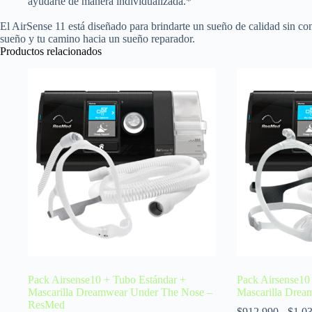
ayudarte de manera individualizada.*
El AirSense 11 está diseñado para brindarte un sueño de calidad sin co
sueño y tu camino hacia un sueño reparador.
Productos relacionados
Pack Airsense10 + Tubo Estándar +
Pack Airsense10
Mascarilla Dreamwear Under The Nose –
Mascarilla Dre
ResMed
$
912.990
-
$
1.0