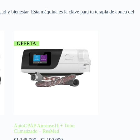
d y bienestar. Esta máquina es la clave para tu terapia de apnea del
OFERTA
AutoCPAP Airsense11 + Tubo
Climatizado – ResMed
$
1.145.990
-
$
1.199.990