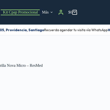
Kit Cpap Promocional
Más
$
0
5, Providencia, Santiago
Recuerda agendar tu visita vía WhatsApp
Ha
rilla Nova Micro – ResMed