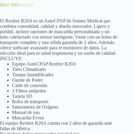
$
807.990
$
855.990
El Resfree R20A es un AutoCPAP de Somno Medical que
combina comodidad, calidad y diseño innovador. Ligero y
portátil, incluye opciones de mascarilla personalizada y un
tubo calefactado con sensor inteligente. Viene con un bolso de
transporte completo y una sólida garantía de 2 años. Además,
ofrece software avanzado para el monitoreo de datos. La
elección ideal para tu salud respiratoria y un sueño de calidad.
INCLUYE:
Equipo AutoCPAP Resfree R20A
Tubo Climatizado
Tanque humidificador
Fuente de Poder
Cable de conexión
3 Filtros antipolen
Tarjeta SD
Bolso de transporte
Saturometro de Oxígeno
Manual de uso
Mascarilla Evora
El equipo Resfree R20A cuenta con 2 años de garantía ante
fallas de fábrica.
No incluye daños provocados por mal uso.