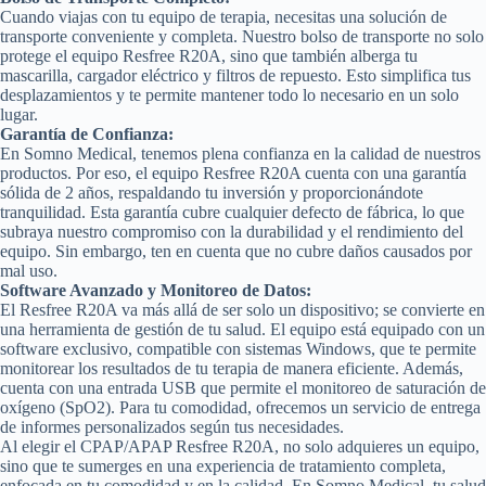
Cuando viajas con tu equipo de terapia, necesitas una solución de
transporte conveniente y completa. Nuestro bolso de transporte no solo
protege el equipo Resfree R20A, sino que también alberga tu
mascarilla, cargador eléctrico y filtros de repuesto. Esto simplifica tus
desplazamientos y te permite mantener todo lo necesario en un solo
lugar.
Garantía de Confianza:
En Somno Medical, tenemos plena confianza en la calidad de nuestros
productos. Por eso, el equipo Resfree R20A cuenta con una garantía
sólida de 2 años, respaldando tu inversión y proporcionándote
tranquilidad. Esta garantía cubre cualquier defecto de fábrica, lo que
subraya nuestro compromiso con la durabilidad y el rendimiento del
equipo. Sin embargo, ten en cuenta que no cubre daños causados por
mal uso.
Software Avanzado y Monitoreo de Datos:
El Resfree R20A va más allá de ser solo un dispositivo; se convierte en
una herramienta de gestión de tu salud. El equipo está equipado con un
software exclusivo, compatible con sistemas Windows, que te permite
monitorear los resultados de tu terapia de manera eficiente. Además,
cuenta con una entrada USB que permite el monitoreo de saturación de
oxígeno (SpO2). Para tu comodidad, ofrecemos un servicio de entrega
de informes personalizados según tus necesidades.
Al elegir el CPAP/APAP Resfree R20A, no solo adquieres un equipo,
sino que te sumerges en una experiencia de tratamiento completa,
enfocada en tu comodidad y en la calidad. En Somno Medical, tu salud