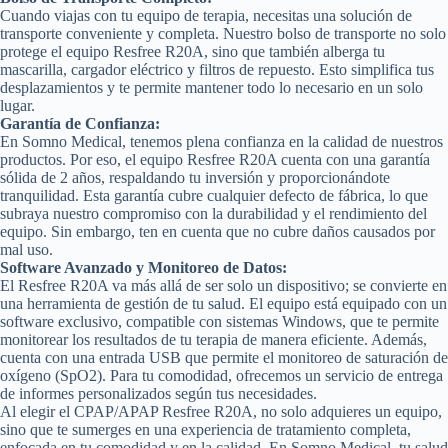
Cuando viajas con tu equipo de terapia, necesitas una solución de
transporte conveniente y completa. Nuestro bolso de transporte no solo
protege el equipo Resfree R20A, sino que también alberga tu
mascarilla, cargador eléctrico y filtros de repuesto. Esto simplifica tus
desplazamientos y te permite mantener todo lo necesario en un solo
lugar.
Garantía de Confianza:
En Somno Medical, tenemos plena confianza en la calidad de nuestros
productos. Por eso, el equipo Resfree R20A cuenta con una garantía
sólida de 2 años, respaldando tu inversión y proporcionándote
tranquilidad. Esta garantía cubre cualquier defecto de fábrica, lo que
subraya nuestro compromiso con la durabilidad y el rendimiento del
equipo. Sin embargo, ten en cuenta que no cubre daños causados por
mal uso.
Software Avanzado y Monitoreo de Datos:
El Resfree R20A va más allá de ser solo un dispositivo; se convierte en
una herramienta de gestión de tu salud. El equipo está equipado con un
software exclusivo, compatible con sistemas Windows, que te permite
monitorear los resultados de tu terapia de manera eficiente. Además,
cuenta con una entrada USB que permite el monitoreo de saturación de
oxígeno (SpO2). Para tu comodidad, ofrecemos un servicio de entrega
de informes personalizados según tus necesidades.
Al elegir el CPAP/APAP Resfree R20A, no solo adquieres un equipo,
sino que te sumerges en una experiencia de tratamiento completa,
enfocada en tu comodidad y en la calidad. En Somno Medical, tu salud