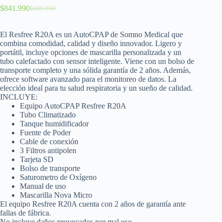
$
841.990
$
889.990
El Resfree R20A es un AutoCPAP de Somno Medical que
combina comodidad, calidad y diseño innovador. Ligero y
portátil, incluye opciones de mascarilla personalizada y un
tubo calefactado con sensor inteligente. Viene con un bolso de
transporte completo y una sólida garantía de 2 años. Además,
ofrece software avanzado para el monitoreo de datos. La
elección ideal para tu salud respiratoria y un sueño de calidad.
INCLUYE:
Equipo AutoCPAP Resfree R20A
Tubo Climatizado
Tanque humidificador
Fuente de Poder
Cable de conexión
3 Filtros antipolen
Tarjeta SD
Bolso de transporte
Saturometro de Oxígeno
Manual de uso
Mascarilla Nova Micro
El equipo Resfree R20A cuenta con 2 años de garantía ante
fallas de fábrica.
No incluye daños provocados por mal uso.