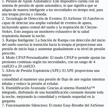
1. Presión de Ajuste Automático:
Este dispositivo cuenta con un
sistema de presión de ajuste automático, lo que significa que se
adapta de manera inteligente a tus necesidades en tiempo real, para
una terapia precisa y cómoda.
2. Tecnología de Detección de Eventos:
El AirSense 10 AutoSet es
capaz de detectar una amplia variedad de eventos de apnea,
incluyendo apnea central del sueño y la respiración de Cheyne-
Stokes. Esto asegura un monitoreo exhaustivo de tu salud
respiratoria durante la noche.
3. Rampa Inteligente:
La función de Rampa con detección del inicio
del sueño suaviza la transición hacia la terapia al proporcionar una
presión de inicio baja y aumentar gradualmente a tu nivel de presión
prescrito.
4. Modo CPAP Personalizable:
El modo CPAP te permite ajustar las
presiones continuas según tus necesidades, con un rango de 4
cmH2O a 20 cmH2O.
5. Alivio de Presión Espiratoria (APE)
: El APE proporciona una
mayor
comodidad al mantener una presión de flujo de aire regular mientras
inhalas y reduce la presión al exhalar.
6. Humidificación Avanzada:
Gracias al sistema HumidAir™
integrado, disfrutarás de una humidificación constante durante toda
la noche, mejorando la comodidad y evitando sequedad en la
garganta.
7. Funcionamiento Silencioso
: El motor Easy-Breathe del AirSense