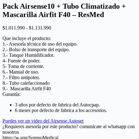
Pack Airsense10 + Tubo Climatizado +
Mascarilla Airfit F40 – ResMed
Rango
$
1.011.990
-
$
1.131.990
de
Que incluye el producto:
precios:
1.- Asesoría técnica de uso del equipo.
desde
2.- Bolso de transporte del equipo.
$1.011.990
3.- Tanque Humidificador.
hasta
4- Fuente de poder.
$1.131.990
5- Toma de corriente.
6.- Manual de uso.
7.- Filtro antipolen.
8.- Tubo calefaccionado
9.-
Mascarilla Airfit F40
Garantía:
3 años por defecto de fabrica del Autocpap.
6 meses por defecto de fabrica a los accesorios.
Puedes ver un video del Airsense Autoset
¿Requieres asesoría por este producto? comunícate al whatsapp con
nosotros
https://w.app/SomnoMedical