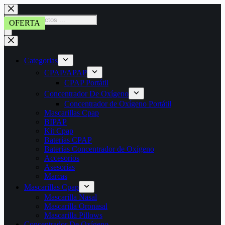
Saltar
al
Búsqueda
OFERTA
contenido
de
productos
Categorias
CPAP/APAP
CPAP Portátil
Concentrador De Oxígeno
Concentrador de Oxígeno Portátil
Mascarillas Cpap
BIPAP
Kit Cpap
Baterías CPAP
Baterías Concentrador de Oxígeno
Accesorios
Asesorías
Marcas
Mascarillas Cpap
Mascarilla Nasal
Mascarilla Oronasal
Mascarilla Pillows
Concentrador De Oxígeno