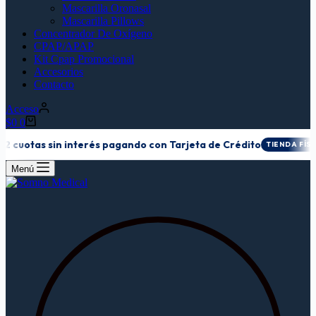
Mascarilla Oronasal
Mascarilla Pillows
Concentrador De Oxígeno
CPAP/APAP
Kit Cpap Promocional
Accesorios
Contacto
Acceso
Carro
$
0
0
de
cuotas sin interés pagando con Tarjeta de Crédito
TIENDA FÍSICA
compra
Menú