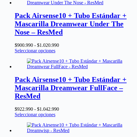
Pack Airsense10 + Tubo Estándar +
Mascarilla Dreamwear Under The
Nose – ResMed
Rango
$
900.990
-
$
1.020.990
Este
de
Seleccionar opciones
producto
precios:
tiene
desde
múltiples
$900.990
variantes.
hasta
Las
$1.020.990
Pack Airsense10 + Tubo Estándar +
opciones
Mascarilla Dreamwear FullFace –
se
pueden
ResMed
elegir
en
Rango
$
922.990
-
$
1.042.990
la
Este
de
Seleccionar opciones
página
producto
precios:
de
tiene
desde
producto
múltiples
$922.990
variantes.
hasta