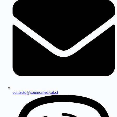
contacto@somnomedical.cl