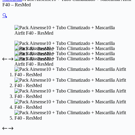
F40 – ResMed
🔍