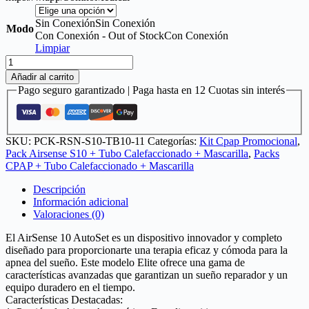
Sin Conexión
Sin Conexión
Modo
Con Conexión - Out of Stock
Con Conexión
Limpiar
Pack
Airsense10
Añadir al carrito
+
Pago seguro garantizado | Paga hasta en 12 Cuotas sin interés
Tubo
Climatizado
+
Mascarilla
SKU:
PCK-RSN-S10-TB10-11
Categorías:
Kit Cpap Promocional
,
Airfit
Pack Airsense S10 + Tubo Calefaccionado + Mascarilla
,
Packs
F40
CPAP + Tubo Calefaccionado + Mascarilla
-
ResMed
Descripción
cantidad
Información adicional
Valoraciones (0)
El AirSense 10 AutoSet es un dispositivo innovador y completo
diseñado para proporcionarte una terapia eficaz y cómoda para la
apnea del sueño. Este modelo Elite ofrece una gama de
características avanzadas que garantizan un sueño reparador y un
equipo duradero en el tiempo.
Características Destacadas: