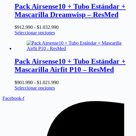
Las
$1.042.990
Pack Airsense10 + Tubo Estándar +
opciones
Mascarilla Dreamwisp – ResMed
se
pueden
elegir
Rango
$
912.990
-
$
1.032.990
en
Este
de
Seleccionar opciones
la
producto
precios:
página
tiene
desde
de
múltiples
$912.990
producto
variantes.
hasta
Las
$1.032.990
Pack Airsense10 + Tubo Estándar +
opciones
Mascarilla Airfit P10 – ResMed
se
pueden
elegir
Rango
$
901.990
-
$
1.021.990
en
Este
de
Seleccionar opciones
la
producto
precios:
página
Facebook-f
tiene
desde
de
múltiples
$901.990
producto
variantes.
hasta
Las
$1.021.990
opciones
se
pueden