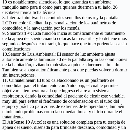
10 es notablemente silencioso, lo que garantiza un ambiente
tranquilo tanto para ti como para quienes duermen a tu lado, 26
decibeles marca ficha técnica.
8. Interfaz Intuitiva:
Los controles sencillos de usar y la pantalla
LCD en color facilitan la personalización de los parámetros de
comodidad y la navegación por los menús.
9. SmartStart™:
Esta función inicia automáticamente el tratamiento
de la apnea del sueño cuando colocas la mascarilla y lo detiene unos
segundos después de retirarla, lo que hace que tu experiencia sea sin
complicaciones.
10.Sensor de Luz Ambiental:
El sensor de luz ambiente ajusta
automáticamente la luminosidad de la pantalla según las condiciones
de la habitación, evitando molestias a quienes duermen a tu lado.
También se apaga automáticamente para que puedas volver a dormir
sin interrupciones.
11. Climatelineair:
El tubo calefaccionado es un parámetro de
comodidad para el tratamiento con Autocpap, el cual te permite
objetivar la temperatura a la que ingresa el aire a tu sistema
respiratorio, dando la comodidad al paciente de elegir este variable.
muy útil para evitar el fenómeno de condensación en el tubo del
equipo y práctico para zonas de extremas de temperaturas, también
eliminando problemas como la sequedad bucal y el frio durante el
tratamiento.
El AirSense 10 AutoSet es una solución completa para tu terapia de
apnea del sueño, diseñada para brindarte descanso, comodidad y un