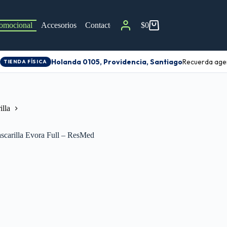
omocional
Accesorios
Contacto
$
0
Holanda 0105, Providencia, Santiago
Recuerda agend
TIENDA FÍSICA
lla
scarilla Evora Full – ResMed