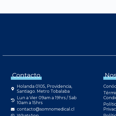
Contacto
Nos
Holanda 0105, Providencia,
Conó
Santiago. Metro Tobalaba
Térmi
Lun a Vier 09am a 19hrs / Sab
Condi
10am a 15hrs
Políti
contacto@somnomedical.cl
Privac
WhatsApp
Políti