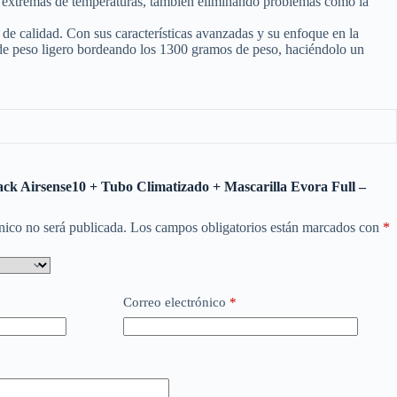
de extremas de temperaturas, también eliminando problemas como la
de calidad. Con sus características avanzadas y su enfoque en la
ipo de peso ligero bordeando los 1300 gramos de peso, haciéndolo un
ack Airsense10 + Tubo Climatizado + Mascarilla Evora Full –
nico no será publicada.
Los campos obligatorios están marcados con
*
Correo electrónico
*