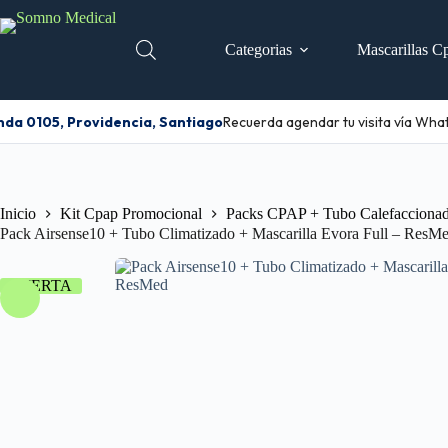
Categorias
Mascarillas C
a 0105, Providencia, Santiago
Recuerda agendar tu visita vía What
Inicio
Kit Cpap Promocional
Packs CPAP + Tubo Calefaccionad
Pack Airsense10 + Tubo Climatizado + Mascarilla Evora Full – ResM
OFERTA