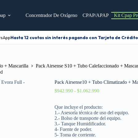
pap
Concentrador De Oxígeno
CPAP/APAP
Kit Cpap Pr
sApp
Hasta 12 cuotas sin interés pagando con Tarjeta de Crédito
o + Mascarilla
Pack Airsense S10 + Tubo Calefaccionado + Mascari
ed
Pack Airsense10 + Tubo Climatizado + Ma
$
942.990
-
$
1.062.990
Que incluye el producto:
1.- Asesoría técnica de uso del equipo.
2.- Bolso de transporte del equipo.
3.- Tanque Humidificador.
4- Fuente de poder.
5- Toma de corriente.