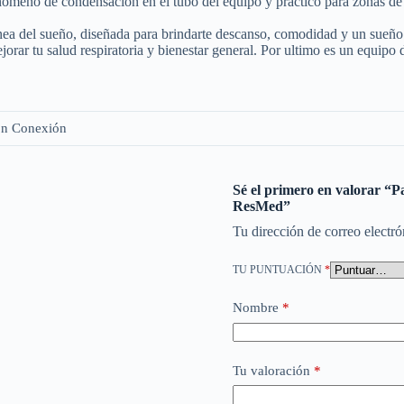
 fenómeno de condensación en el tubo del equipo y práctico para zonas 
nea del sueño, diseñada para brindarte descanso, comodidad y un sueño 
 mejorar tu salud respiratoria y bienestar general. Por ultimo es un equ
on Conexión
Sé el primero en valorar “P
ResMed”
Tu dirección de correo electró
TU PUNTUACIÓN
*
Nombre
*
Tu valoración
*