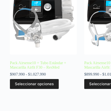
Pack Airsense10 + Tubo Estándar +
Pack Airsense10
Mascarilla Airfit F30 – ResMed
Mascarilla Airf
$
907.990
-
$
1.027.990
$
899.990
-
$
1.0
Seleccionar opciones
Seleccionar