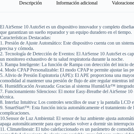
Descripción
Información adicional
Valoracione
El AirSense 10 AutoSet es un dispositivo innovador y completo diseñad
que garantizan un sueño reparador y un equipo duradero en el tiempo.
Características Destacadas:
1. Presión de Ajuste Automático:
Este dispositivo cuenta con un sistema
precisa y cómoda.
2. Tecnología de Detección de Eventos:
El AirSense 10 AutoSet es cap
un monitoreo exhaustivo de tu salud respiratoria durante la noche.
3. Rampa Inteligente:
La función de Rampa con detección del inicio del s
4. Modo CPAP Personalizable:
El modo CPAP te permite ajustar las p
5. Alivio de Presión Espiratoria (APE)
: El APE proporciona una mayo
comodidad al mantener una presión de flujo de aire regular mientras inh
6. Humidificación Avanzada:
Gracias al sistema HumidAir™ integrado, 
7. Funcionamiento Silencioso
: El motor Easy-Breathe del AirSense 10 e
técnica.
8. Interfaz Intuitiva:
Los controles sencillos de usar y la pantalla LCD e
9. SmartStart™:
Esta función inicia automáticamente el tratamiento de l
complicaciones.
10.Sensor de Luz Ambiental:
El sensor de luz ambiente ajusta automáti
apaga automáticamente para que puedas volver a dormir sin interrupcio
11. Climatelineair:
El tubo calefaccionado es un parámetro de comodidad p