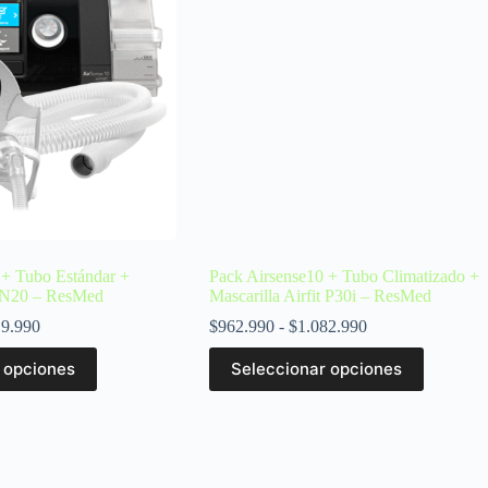
 + Tubo Estándar +
Pack Airsense10 + Tubo Climatizado +
it N20 – ResMed
Mascarilla Airfit P30i – ResMed
19.990
$
962.990
-
$
1.082.990
 opciones
Seleccionar opciones