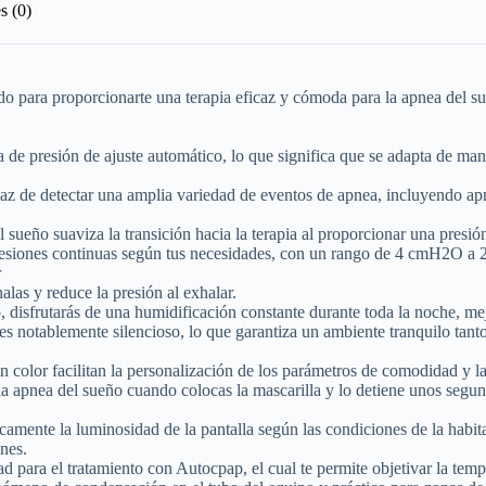
s (0)
o para proporcionarte una terapia eficaz y cómoda para la apnea del su
 de presión de ajuste automático, lo que significa que se adapta de mane
az de detectar una amplia variedad de eventos de apnea, incluyendo apn
ueño suaviza la transición hacia la terapia al proporcionar una presión
resiones continuas según tus necesidades, con un rango de 4 cmH2O 
r
alas y reduce la presión al exhalar.
disfrutarás de una humidificación constante durante toda la noche, me
s notablemente silencioso, lo que garantiza un ambiente tranquilo tant
n color facilitan la personalización de los parámetros de comodidad y 
a apnea del sueño cuando colocas la mascarilla y lo detiene unos segund
camente la luminosidad de la pantalla según las condiciones de la habi
nes.
ara el tratamiento con Autocpap, el cual te permite objetivar la tempera