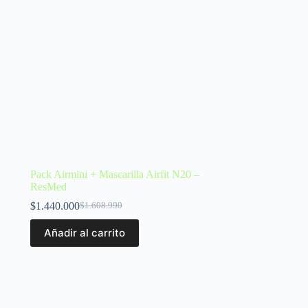
Pack Airmini + Mascarilla Airfit N20 –
ResMed
$
1.440.000
$
1.608.990
Añadir al carrito