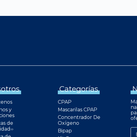
otros
Categorías
N
Ma
cenos
CPAP
na
nos y
Mascarilas CPAP
pa
ciones
Concentrador De
of
cas de
Oxígeno
idad››
Bipap
ca de